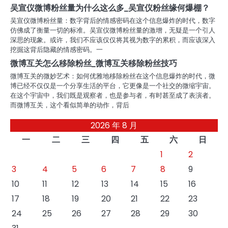
吴宣仪微博粉丝量为什么这么多_吴宣仪粉丝缘何爆棚？
吴宣仪微博粉丝量：数字背后的情感密码在这个信息爆炸的时代，数字
仿佛成了衡量一切的标准。吴宣仪微博粉丝量的激增，无疑是一个引人
深思的现象。或许，我们不应该仅仅将其视为数字的累积，而应该深入
挖掘这背后隐藏的情感密码。一
微博互关怎么移除粉丝_微博互关移除粉丝技巧
微博互关的微妙艺术：如何优雅地移除粉丝在这个信息爆炸的时代，微
博已经不仅仅是一个分享生活的平台，它更像是一个社交的微缩宇宙。
在这个宇宙中，我们既是观察者，也是参与者，有时甚至成了表演者。
而微博互关，这个看似简单的动作，背后
2026 年 8 月
一
二
三
四
五
六
日
1
2
3
4
5
6
7
8
9
10
11
12
13
14
15
16
17
18
19
20
21
22
23
24
25
26
27
28
29
30