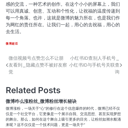
感的交流，一种艺术的创作。在这个小小的屏幕上，我们
可以用真诚、创意、互动和个性化，让祝福的温度传递到
每一个角落。也许，这就是微博的魅力所在，也是我们作
为网红的责任所在。让我们一起，用心的去祝福，用心的
去生活。
微博超话
微信视频号点赞怎么不让朋
小红书ID查别人手机号_
文
友看到_隐藏点赞不被好友察
小红书ID与手机号关联查
章
觉
询
导
Related Posts
航
微博咋么涨粉丝_微博粉丝增长秘诀
微博涨粉，一场关于“心”的修行在这个信息爆炸的时代，微博已经不仅
仅是一个社交平台，它更像是一个展示自我、交流思想、甚至实现梦想
的舞台。那么，如何在这个舞台上吸引更多的目光，让粉丝如潮水般涌
来呢？这不仅仅是一个技术问题，更是一场关于“