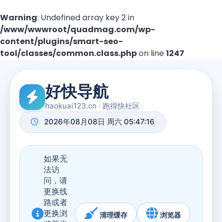
Warning
: Undefined array key 2 in
/www/wwwroot/quadmag.com/wp-
content/plugins/smart-seo-
tool/classes/common.class.php
on line
1247