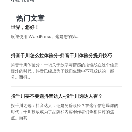
热门文章
世界，您好！
欢迎使用 WordPress。这是您的第…
抖音千川怎么拉体验分-抖音千川体验分提升技巧
抖音千川体验分：一场关于数字与情感的拉锯战在这个信息
爆炸的时代，抖音已经成为了我们生活中不可或缺的一部
分。而抖...
投千川要不要选抖音达人-投千川选达人否？
投千川之选：抖音达人，还是另辟蹊径？在这个信息爆炸的
时代，千川投放成为了品牌和内容创作者们争相探讨的焦
点。而其...