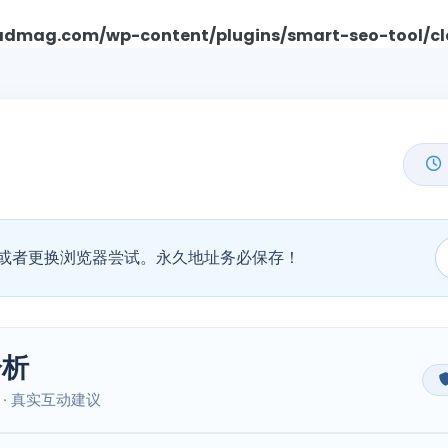
mag.com/wp-content/plugins/smart-seo-tool/cl