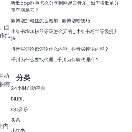
听歌app歌单怎么分享到网易云音乐_如何将歌单分
享至网易云？
微博增加粉丝怎么增加_微博增粉技巧
，但
小红书增加粉丝等级怎么弄的_小红书粉丝等级提升
作结
法
抖音买评论都评论什么内容_抖音买评论内容？
千川为什么要找代理_千川为何聘代理商？
生动
分类
拥有
24小时自助平台
BILIBILI
QQ音乐
头条
让内
小红书