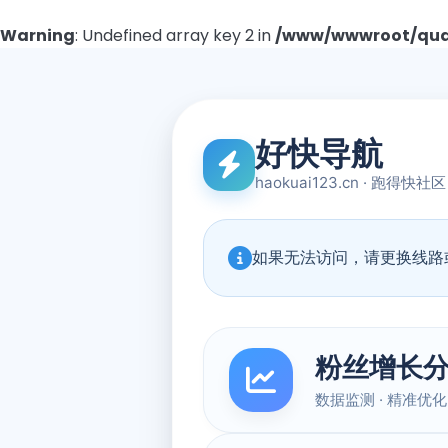
Warning
: Undefined array key 2 in
/www/wwwroot/quad