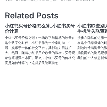
文
章
Related Posts
导
航
小红书买号价格怎么算_小红书买号
小红书ID查别
价计算
手机号关联查
小红书买号价格之谜：一场数字与情感的较量在
漫步在隐私的边缘—
这个数字化时代，小红书作为一个集时尚、生
在这个信息爆炸的
活、娱乐于一体的社交平台，其影响力日益扩
刻地制造着海量的
大。然而，随着小红书用户数量的激增，买号现
购物网站的浏览记录
象也逐渐浮出水面。那么，小红书买号的价格究
我们的个人信息就
竟是如何计算的？这背后又隐藏着怎