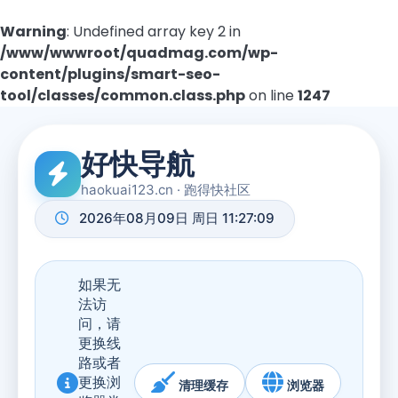
Warning
: Undefined array key 2 in
/www/wwwroot/quadmag.com/wp-
content/plugins/smart-seo-
tool/classes/common.class.php
on line
1247