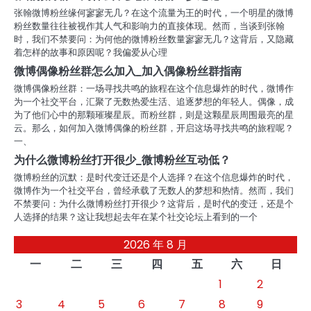
张翰微博粉丝缘何寥寥无几？在这个流量为王的时代，一个明星的微博
粉丝数量往往被视作其人气和影响力的直接体现。然而，当谈到张翰
时，我们不禁要问：为何他的微博粉丝数量寥寥无几？这背后，又隐藏
着怎样的故事和原因呢？我偏爱从心理
微博偶像粉丝群怎么加入_加入偶像粉丝群指南
微博偶像粉丝群：一场寻找共鸣的旅程在这个信息爆炸的时代，微博作
为一个社交平台，汇聚了无数热爱生活、追逐梦想的年轻人。偶像，成
为了他们心中的那颗璀璨星辰。而粉丝群，则是这颗星辰周围最亮的星
云。那么，如何加入微博偶像的粉丝群，开启这场寻找共鸣的旅程呢？
一、
为什么微博粉丝打开很少_微博粉丝互动低？
微博粉丝的沉默：是时代变迁还是个人选择？在这个信息爆炸的时代，
微博作为一个社交平台，曾经承载了无数人的梦想和热情。然而，我们
不禁要问：为什么微博粉丝打开很少？这背后，是时代的变迁，还是个
人选择的结果？这让我想起去年在某个社交论坛上看到的一个
2026 年 8 月
一
二
三
四
五
六
日
1
2
3
4
5
6
7
8
9