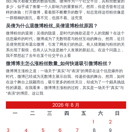
我们每天都被无数的数据包围。微博作为一个社交平台，其粉丝数量的
多少，似乎成了衡量一个人影响力的重要标尺。然而，你是否曾有过这
样的体验：打开微博，看着那不断攀升的数字，却总觉得这些粉丝像是
一群模糊的面孔，看不完，也摸不着。这究竟
吴倩为什么退微博粉丝_吴倩退博粉丝原因？
微博粉丝的退潮：吴倩的隐退，是时代的挽歌还是个人的觉醒？在这个
信息爆炸的时代，微博成为了无数明星与粉丝互动的舞台。然而，近日
吴倩突然宣布退出微博，引发了网友们的热议。有人猜测她与粉丝的关
系出现了裂痕，也有人认为这是她个人发展的新起点。在这个问题上，
我不禁想起了去年在某个社交平台上看
微博博主怎么涨粉丝数量_如何快速吸引微博粉丝？
微博博主涨粉之道：一场关于“真实”与“表演”的博弈在这个信息爆炸的
时代，微博已经成为无数博主展示自我、传递价值的舞台。然而，如何
在这个舞台上脱颖而出，吸引更多的粉丝关注，却成为了一个颇具挑战
性的课题。在我看来，微博博主涨粉的过程，其实是一场关于“真实”与
“表演”的博弈。这让我
2026 年 8 月
一
二
三
四
五
六
日
1
2
3
4
5
6
7
8
9