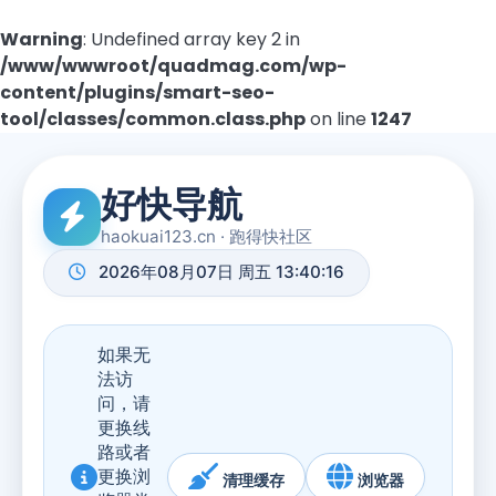
Warning
: Undefined array key 2 in
/www/wwwroot/quadmag.com/wp-
content/plugins/smart-seo-
tool/classes/common.class.php
on line
1247