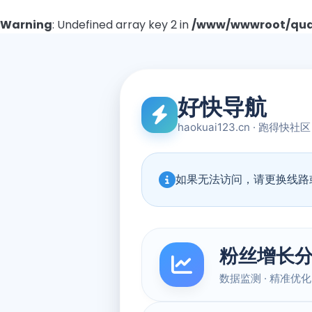
Warning
: Undefined array key 2 in
/www/wwwroot/quad