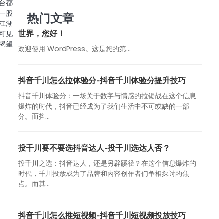
台都
一股
热门文章
江湖
世界，您好！
可见
渴望
欢迎使用 WordPress。这是您的第…
抖音千川怎么拉体验分-抖音千川体验分提升技巧
抖音千川体验分：一场关于数字与情感的拉锯战在这个信息
爆炸的时代，抖音已经成为了我们生活中不可或缺的一部
分。而抖...
投千川要不要选抖音达人-投千川选达人否？
投千川之选：抖音达人，还是另辟蹊径？在这个信息爆炸的
时代，千川投放成为了品牌和内容创作者们争相探讨的焦
点。而其...
抖音千川怎么推短视频-抖音千川短视频投放技巧