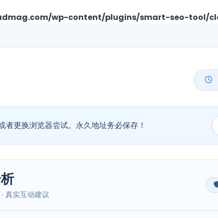
mag.com/wp-content/plugins/smart-seo-tool/cl