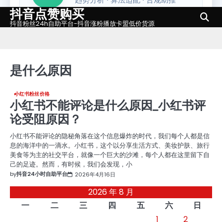
抖音点赞购买
Skip
to
抖音粉丝24h自助平台-抖音涨粉播放卡盟低价货源
content
是什么原因
小红书粉丝价格
小红书不能评论是什么原因_小红书评
论受阻原因？
小红书不能评论的隐秘角落在这个信息爆炸的时代，我们每个人都是信
息的海洋中的一滴水。小红书，这个以分享生活方式、美妆护肤、旅行
美食等为主的社交平台，就像一个巨大的沙滩，每个人都在这里留下自
己的足迹。然而，有时候，我们会发现，小
by
抖音24小时自助平台
2026年4月16日
2026 年 8 月
一
二
三
四
五
六
日
1
2