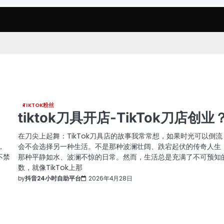
TIKTOK粉丝
tiktok刀具开店-TikTok刀店创业
在刀尖上起舞：TikTok刀具店的故事我常常想，如果时光可以倒流
，
会不会选择另一种生活。不是那种波澜壮阔、跌宕起伏的传奇人生
不禁
那种平静如水、波澜不惊的日常。然而，生活总是充满了不可预知
数，就像TikTok上那
by
抖音24小时自助平台
2026年4月28日