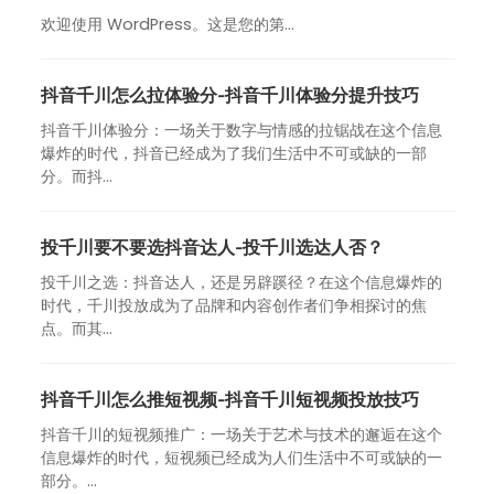
欢迎使用 WordPress。这是您的第…
抖音千川怎么拉体验分-抖音千川体验分提升技巧
抖音千川体验分：一场关于数字与情感的拉锯战在这个信息
爆炸的时代，抖音已经成为了我们生活中不可或缺的一部
分。而抖...
投千川要不要选抖音达人-投千川选达人否？
投千川之选：抖音达人，还是另辟蹊径？在这个信息爆炸的
时代，千川投放成为了品牌和内容创作者们争相探讨的焦
点。而其...
抖音千川怎么推短视频-抖音千川短视频投放技巧
抖音千川的短视频推广：一场关于艺术与技术的邂逅在这个
信息爆炸的时代，短视频已经成为人们生活中不可或缺的一
部分。...