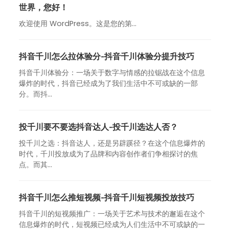
世界，您好！
欢迎使用 WordPress。这是您的第…
抖音千川怎么拉体验分-抖音千川体验分提升技巧
抖音千川体验分：一场关于数字与情感的拉锯战在这个信息
爆炸的时代，抖音已经成为了我们生活中不可或缺的一部
分。而抖...
投千川要不要选抖音达人-投千川选达人否？
投千川之选：抖音达人，还是另辟蹊径？在这个信息爆炸的
时代，千川投放成为了品牌和内容创作者们争相探讨的焦
点。而其...
抖音千川怎么推短视频-抖音千川短视频投放技巧
抖音千川的短视频推广：一场关于艺术与技术的邂逅在这个
信息爆炸的时代，短视频已经成为人们生活中不可或缺的一