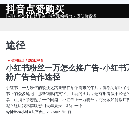
抖音点赞购买
Skip
to
抖音粉丝24h自助平台-抖音涨粉播放卡盟低价货源
content
途径
小红书粉丝卡盟自助平台
小红书粉丝一万怎么接广告-小红书
粉广告合作途径
小红书，一万粉丝的蜕变之路我曾在某个周末的午后，偶然间翻阅了
书上的众多笔记，那些细腻的文字、生动的图片，还有那看似不经意
享，让我不禁想起了一个问题：小红书上一万粉丝，究竟该如何接广
呢？这让我不禁联想到去年夏天，我在一个
by
抖音24小时自助平台
2026年5月10日