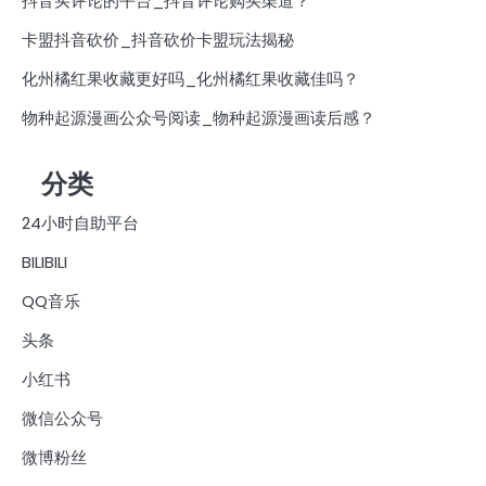
抖音买评论的平台_抖音评论购买渠道？
卡盟抖音砍价_抖音砍价卡盟玩法揭秘
化州橘红果收藏更好吗_化州橘红果收藏佳吗？
物种起源漫画公众号阅读_物种起源漫画读后感？
分类
24小时自助平台
BILIBILI
QQ音乐
头条
小红书
微信公众号
微博粉丝