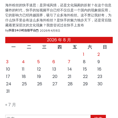
海外粉丝的快手迷思：是异域风情，还是文化隔阂的折射？在这个信息
爆炸的时代，快手的短视频平台已经不仅仅是一个国内的现象级应用，
它的影响力已经跨越国界，吸引了众多海外粉丝。这不禁让我好奇，为
什么快手里会有这么多海外粉丝？是快手的魅力独步天下，还是背后隐
藏着更深层次的文化现象？我曾尝试过在快手上发布
by
抖音24小时自助平台
2026年4月8日
2026 年 8 月
一
二
三
四
五
六
日
1
2
3
4
5
6
7
8
9
10
11
12
13
14
15
16
17
18
19
20
21
22
23
24
25
26
27
28
29
30
31
« 7 月
搜