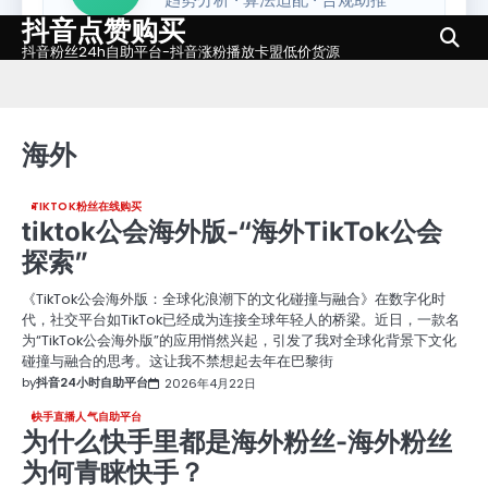
抖音点赞购买
Skip
to
抖音粉丝24h自助平台-抖音涨粉播放卡盟低价货源
content
海外
TIKTOK粉丝在线购买
tiktok公会海外版-“海外TikTok公会
探索”
《TikTok公会海外版：全球化浪潮下的文化碰撞与融合》在数字化时
代，社交平台如TikTok已经成为连接全球年轻人的桥梁。近日，一款名
为“TikTok公会海外版”的应用悄然兴起，引发了我对全球化背景下文化
碰撞与融合的思考。这让我不禁想起去年在巴黎街
by
抖音24小时自助平台
2026年4月22日
快手直播人气自助平台
为什么快手里都是海外粉丝-海外粉丝
为何青睐快手？