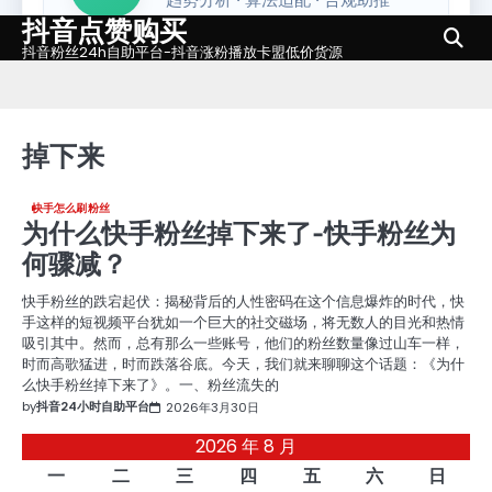
抖音点赞购买
Skip
to
抖音粉丝24h自助平台-抖音涨粉播放卡盟低价货源
content
掉下来
快手怎么刷粉丝
为什么快手粉丝掉下来了-快手粉丝为
何骤减？
快手粉丝的跌宕起伏：揭秘背后的人性密码在这个信息爆炸的时代，快
手这样的短视频平台犹如一个巨大的社交磁场，将无数人的目光和热情
吸引其中。然而，总有那么一些账号，他们的粉丝数量像过山车一样，
时而高歌猛进，时而跌落谷底。今天，我们就来聊聊这个话题：《为什
么快手粉丝掉下来了》。一、粉丝流失的
by
抖音24小时自助平台
2026年3月30日
2026 年 8 月
一
二
三
四
五
六
日