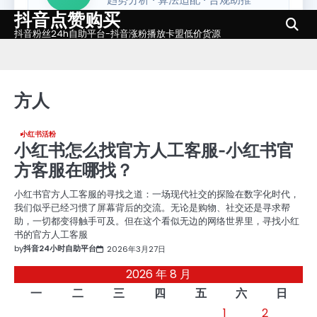
抖音点赞购买
Skip
to
抖音粉丝24h自助平台-抖音涨粉播放卡盟低价货源
content
方人
小红书活粉
小红书怎么找官方人工客服-小红书官
方客服在哪找？
小红书官方人工客服的寻找之道：一场现代社交的探险在数字化时代，
我们似乎已经习惯了屏幕背后的交流。无论是购物、社交还是寻求帮
助，一切都变得触手可及。但在这个看似无边的网络世界里，寻找小红
书的官方人工客服
by
抖音24小时自助平台
2026年3月27日
2026 年 8 月
一
二
三
四
五
六
日
1
2