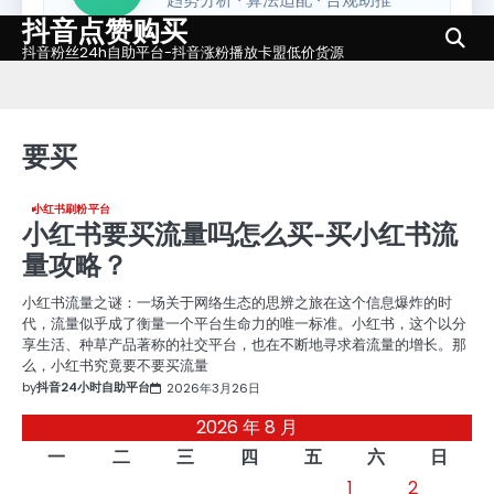
抖音点赞购买
Skip
to
抖音粉丝24h自助平台-抖音涨粉播放卡盟低价货源
content
要买
小红书刷粉平台
小红书要买流量吗怎么买-买小红书流
量攻略？
小红书流量之谜：一场关于网络生态的思辨之旅在这个信息爆炸的时
代，流量似乎成了衡量一个平台生命力的唯一标准。小红书，这个以分
享生活、种草产品著称的社交平台，也在不断地寻求着流量的增长。那
么，小红书究竟要不要买流量
by
抖音24小时自助平台
2026年3月26日
2026 年 8 月
一
二
三
四
五
六
日
1
2