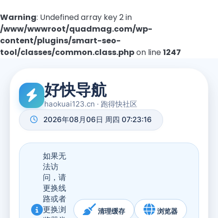
Warning
: Undefined array key 2 in
/www/wwwroot/quadmag.com/wp-
content/plugins/smart-seo-
tool/classes/common.class.php
on line
1247