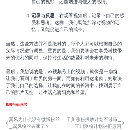
自己的视野，还能增进与他人的感情。
记录与反思
：在观看视频后，记录下自己的感
受和思考。这样，我们既能加深对视频的记
忆，又能促进自己的成长。
当然，这些方法并不是绝对的，每个人都可以根据自己的
实际情况进行调整。重要的是，我们要学会在享受科技带
来的便利的同时，保持对生活的热爱和对未来的期待。
最后，我想说的是，vx视频号上的视频，就像是一扇窗，
让我们看到了世界的另一面。而如何利用这扇窗，则取决
于我们自己的选择。让我们在时间的长河中，找到属于自
己的那片天空，让生活充满阳光和希望。
视频号粉丝购买
巽风为什么没有微博粉丝
千川涨粉投放计划不过审_
文
_巽风粉丝去哪了？
千川涨粉计划被拒原因