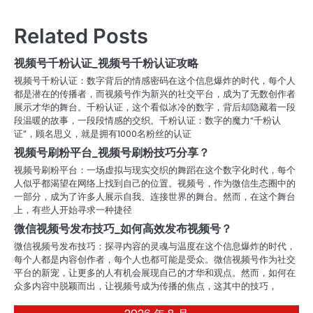
章
导
Related Posts
航
视频号千粉认证_视频号千粉认证攻略
视频号千粉认证：数字背后的情感密码在这个信息爆炸的时代，每个人
都是潜在的传播者，而视频号作为新兴的社交平台，成为了无数创作者
展示才华的舞台。千粉认证，这个看似冰冷的数字，背后却隐藏着一段
段温暖的故事，一段段情感的交织。千粉认证：数字的魔力“千粉认
证”，顾名思义，就是拥有1000名粉丝的认证
视频号刷粉平台_视频号刷粉技巧分享？
视频号刷粉平台：一场虚拟与现实交织的舞蹈在这个数字化时代，每个
人似乎都渴望在网络上找到自己的位置。视频号，作为微信生态圈中的
一部分，成为了许多人展示自我、连接世界的舞台。然而，在这个舞台
上，有些人开始寻求一种捷径
微信视频号发布技巧_如何高效发布视频号？
微信视频号发布技巧：探寻内容的灵魂与温度在这个信息爆炸的时代，
每个人都是内容创作者，每个人也都可能是受众。微信视频号作为社交
平台的新宠，让更多的人有机会展现自己的才华和观点。然而，如何在
众多内容中脱颖而出，让视频号成为传播的焦点，这其中的技巧，