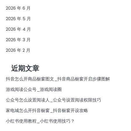
2026 年 6 月
2026 年 5 月
2026 年 4 月
2026 年 3 月
2026 年 2 月
近期文章
抖音怎么开商品橱窗图文_抖音商品橱窗开启步骤图解
游戏阅读公众号_游戏阅读圈
公众号怎么设置阅读人_公众号设置阅读权限技巧
家电城怎么开抖音橱窗_抖音橱窗开设攻略
小红书使用教程_小红书使用技巧？