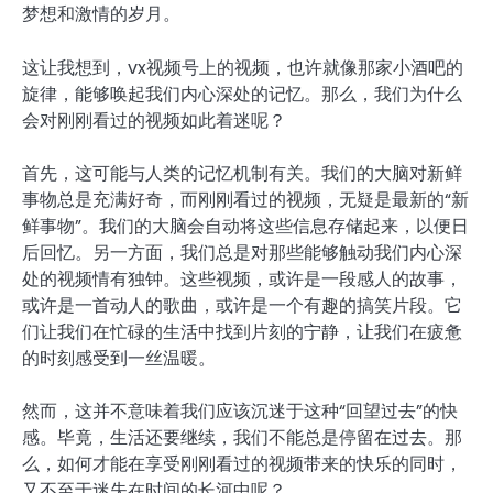
梦想和激情的岁月。
这让我想到，vx视频号上的视频，也许就像那家小酒吧的
旋律，能够唤起我们内心深处的记忆。那么，我们为什么
会对刚刚看过的视频如此着迷呢？
首先，这可能与人类的记忆机制有关。我们的大脑对新鲜
事物总是充满好奇，而刚刚看过的视频，无疑是最新的“新
鲜事物”。我们的大脑会自动将这些信息存储起来，以便日
后回忆。另一方面，我们总是对那些能够触动我们内心深
处的视频情有独钟。这些视频，或许是一段感人的故事，
或许是一首动人的歌曲，或许是一个有趣的搞笑片段。它
们让我们在忙碌的生活中找到片刻的宁静，让我们在疲惫
的时刻感受到一丝温暖。
然而，这并不意味着我们应该沉迷于这种“回望过去”的快
感。毕竟，生活还要继续，我们不能总是停留在过去。那
么，如何才能在享受刚刚看过的视频带来的快乐的同时，
又不至于迷失在时间的长河中呢？