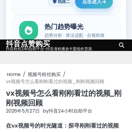
抖音点赞购买
Skip
抖音粉丝24h自助平台-抖音涨粉播放卡盟低价货源
to
content
Home
视频号粉丝购买
vx视频号怎么看刚刚看过的视频_刚刚视频回顾
vx视频号怎么看刚刚看过的视频_刚
刚视频回顾
2026年5月27日
by
抖音24小时自助平台
在vx视频号的时光隧道：探寻刚刚看过的视频