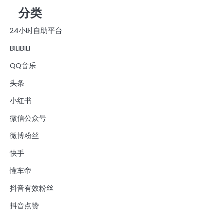
分类
24小时自助平台
BILIBILI
QQ音乐
头条
小红书
微信公众号
微博粉丝
快手
懂车帝
抖音有效粉丝
抖音点赞