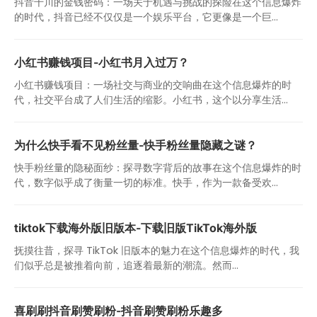
抖音千川的金钱密码：一场关于机遇与挑战的探险在这个信息爆炸
的时代，抖音已经不仅仅是一个娱乐平台，它更像是一个巨...
小红书赚钱项目-小红书月入过万？
小红书赚钱项目：一场社交与商业的交响曲在这个信息爆炸的时
代，社交平台成了人们生活的缩影。小红书，这个以分享生活...
为什么快手看不见粉丝量-快手粉丝量隐藏之谜？
快手粉丝量的隐秘面纱：探寻数字背后的故事在这个信息爆炸的时
代，数字似乎成了衡量一切的标准。快手，作为一款备受欢...
tiktok下载海外版旧版本-下载旧版TikTok海外版
抚摸往昔，探寻 TikTok 旧版本的魅力在这个信息爆炸的时代，我
们似乎总是被推着向前，追逐着最新的潮流。然而...
喜刷刷抖音刷赞刷粉-抖音刷赞刷粉乐趣多