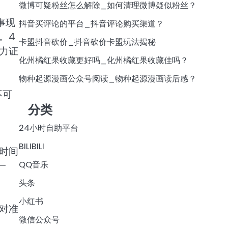
微博可疑粉丝怎么解除_如何清理微博疑似粉丝？
事现
抖音买评论的平台_抖音评论购买渠道？
。4
卡盟抖音砍价_抖音砍价卡盟玩法揭秘
力证
化州橘红果收藏更好吗_化州橘红果收藏佳吗？
物种起源漫画公众号阅读_物种起源漫画读后感？
不可
分类
24小时自助平台
BILIBILI
时间
QQ音乐
一
头条
小红书
对准
微信公众号