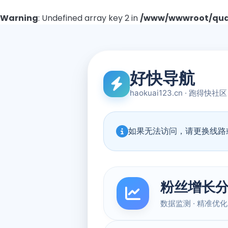
Warning
: Undefined array key 2 in
/www/wwwroot/quad