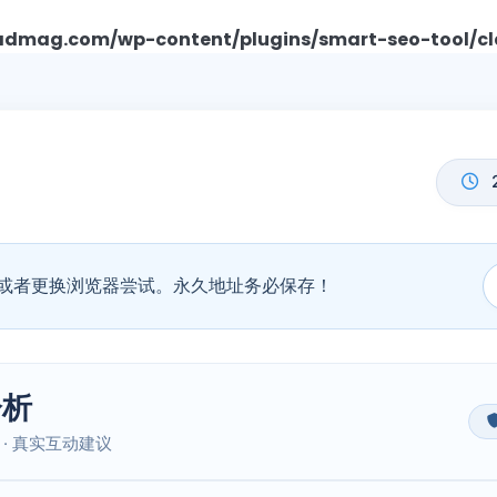
mag.com/wp-content/plugins/smart-seo-tool/cl