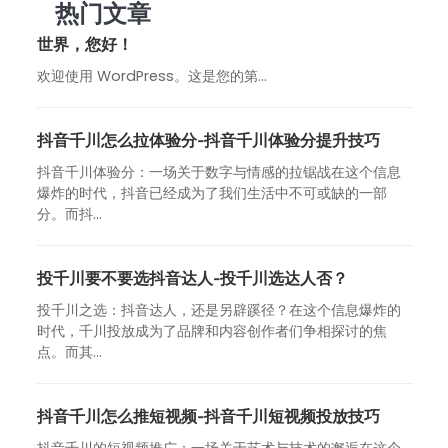
热门文章
世界，您好！
欢迎使用 WordPress。这是您的第…
抖音千川怎么拉体验分-抖音千川体验分提升技巧
抖音千川体验分：一场关于数字与情感的拉锯战在这个信息
爆炸的时代，抖音已经成为了我们生活中不可或缺的一部
分。而抖...
投千川要不要选抖音达人-投千川选达人否？
投千川之选：抖音达人，还是另辟蹊径？在这个信息爆炸的
时代，千川投放成为了品牌和内容创作者们争相探讨的焦
点。而其...
抖音千川怎么推短视频-抖音千川短视频投放技巧
抖音千川的短视频推广：一场关于艺术与技术的邂逅在这个