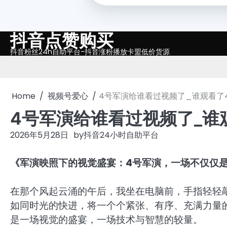
抖音点赞购买
Skip
to
抖音粉丝24h自助平台-抖音涨粉播放卡盟低价货源
content
Home
视频号爱心
4号军演给谁看过视频了_谁观看了
4号军演给谁看过视频了_谁
2026年5月28日
by
抖音24小时自助平台
《军演映照下的视觉盛宴：4号军演，一场不仅仅
在那个风起云涌的午后，我坐在电脑前，手指轻轻
如同时光的快进，将一个个紧张、有序、充满力量
是一场视觉的盛宴，一场技术与智慧的较量。