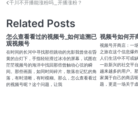
千川不开播能涨粉吗_开播涨粉？
文
章
Related Posts
导
航
怎么查看看过的视频号_如何追溯已
视频号如何开
观视频号
视频号开商店：一
之旅在这个信息爆
在时间的长河中寻找那些跳动的光影我曾坐在昏
人们生活中不可或
黄的台灯下，手指轻轻滑过冰冷的屏幕，试图在
一款新兴的社交平
茫茫视频号的海洋中找回那些曾触动心弦的瞬
越来越多的用户。
间。那些画面，如同时间碎片，散落在记忆的角
家属于自己的商店
落，有时清晰，有时模糊。那么，怎么查看看过
题，更是一场关于
的视频号呢？这个问题，让我