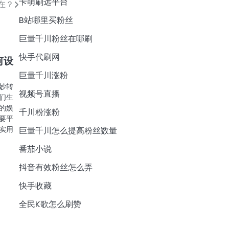
卡萌刷远平台
在？
B站哪里买粉丝
巨量千川粉丝在哪刷
快手代刷网
何设
巨量千川涨粉
妙转
视频号直播
们生
的娱
千川粉涨粉
要平
实用
巨量千川怎么提高粉丝数量
番茄小说
抖音有效粉丝怎么弄
快手收藏
全民K歌怎么刷赞