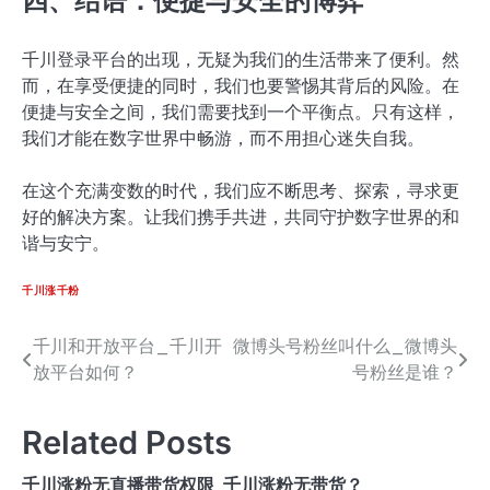
四、结语：便捷与安全的博弈
千川登录平台的出现，无疑为我们的生活带来了便利。然
而，在享受便捷的同时，我们也要警惕其背后的风险。在
便捷与安全之间，我们需要找到一个平衡点。只有这样，
我们才能在数字世界中畅游，而不用担心迷失自我。
在这个充满变数的时代，我们应不断思考、探索，寻求更
好的解决方案。让我们携手共进，共同守护数字世界的和
谐与安宁。
千川涨千粉
千川和开放平台_千川开
微博头号粉丝叫什么_微博头
文
放平台如何？
号粉丝是谁？
章
导
Related Posts
航
千川涨粉无直播带货权限_千川涨粉无带货？