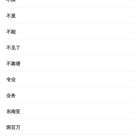
不显
不能
不见了
不靠谱
专业
业务
东南亚
两百万