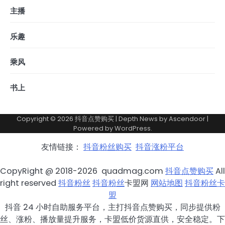
主播
乐趣
乘风
书上
Copyright © 2026
抖音点赞购买
| Depth News by
Ascendoor
|
Powered by
WordPress
.
友情链接：
抖音粉丝购买
抖音涨粉平台
CopyRight @ 2018-2026 quadmag.com
抖音点赞购买
All
right reserved
抖音粉丝
抖音粉丝
卡盟网
网站地图
抖音粉丝卡
盟
抖音 24 小时自助服务平台，主打抖音点赞购买，同步提供粉
丝、涨粉、播放量提升服务，卡盟低价货源直供，安全稳定。下