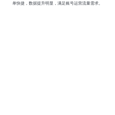
单快捷，数据提升明显，满足账号运营流量需求。