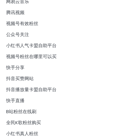
网易云音乐
腾讯视频
视频号有效粉丝
公众号关注
小红书人气卡盟自助平台
视频号粉丝在哪里可以买
快手分享
抖音买赞网站
抖音播放量卡盟自助平台
快手直播
B站粉丝在线刷
全民K歌粉丝购买
小红书真人粉丝