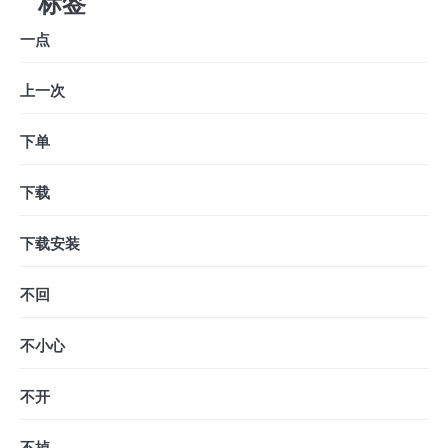
标签
一点
上一次
下单
下载
下载安装
不回
不小心
不开
不掉