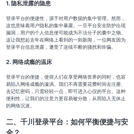
1. 隐私泄露的隐患
登录平台的便捷性，源于对用户数据的集中管理。然而，
这也意味着用户隐私的集中暴露。一旦平台安全防护出现
漏洞，用户的个人信息便可能成为不法分子的囊中之物。
这让我想起去年在网络上看到的一则新闻，一位网友因为
登录平台信息泄露，遭受了连续不断的骚扰和诈骗。
2. 网络成瘾的温床
登录平台的便捷，使得人们在享受网络世界的同时，也容
易陷入网络成瘾的漩涡。我们不再需要花费时间去注册、
去记忆密码，只需轻轻一点，即可进入心仪的平台。这种
便利性，让我们的注意力更容易被分散，从而陷入无休止
的网络沉迷。
二、千川登录平台：如何平衡便捷与安
全？