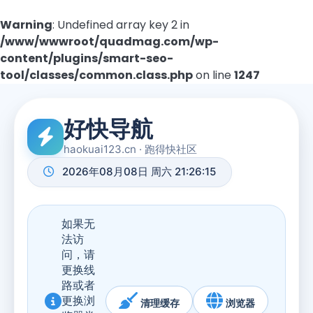
Warning
: Undefined array key 2 in
/www/wwwroot/quadmag.com/wp-
content/plugins/smart-seo-
tool/classes/common.class.php
on line
1247