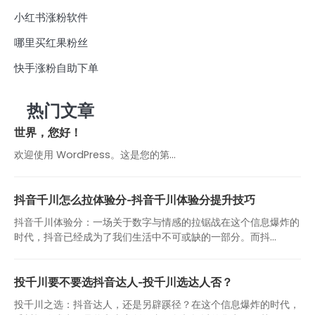
小红书涨粉软件
哪里买红果粉丝
快手涨粉自助下单
热门文章
世界，您好！
欢迎使用 WordPress。这是您的第…
抖音千川怎么拉体验分-抖音千川体验分提升技巧
抖音千川体验分：一场关于数字与情感的拉锯战在这个信息爆炸的
时代，抖音已经成为了我们生活中不可或缺的一部分。而抖...
投千川要不要选抖音达人-投千川选达人否？
投千川之选：抖音达人，还是另辟蹊径？在这个信息爆炸的时代，