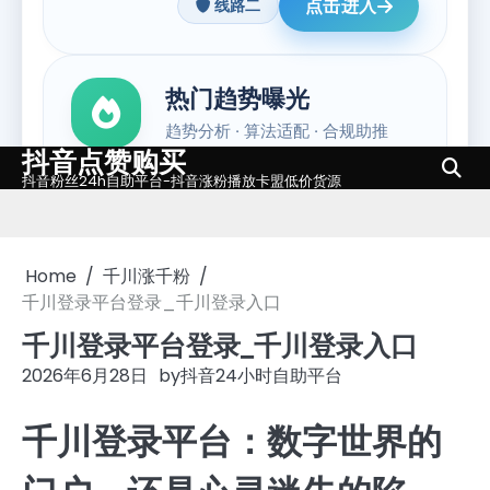
抖音点赞购买
Skip
抖音粉丝24h自助平台-抖音涨粉播放卡盟低价货源
to
content
Home
千川涨千粉
千川登录平台登录_千川登录入口
千川登录平台登录_千川登录入口
2026年6月28日
by
抖音24小时自助平台
千川登录平台：数字世界的