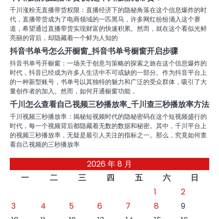
千川涨粉无直播带货权限：直播经济下的隐秘角落在这个信息爆炸的时
代，直播带货成为了电商领域的一匹黑马，许多网红纷纷涌入这个赛
道，希望通过直播带货实现财富的快速积累。然而，就在这个看似光鲜
亮丽的背后，却隐藏着一个鲜为人知的
抖音书单号怎么开橱窗_抖音书单号橱窗开启步骤
抖音书单号开橱窗：一场关于创意与策略的探索之旅在这个信息爆炸的
时代，抖音已经成为许多人生活中不可或缺的一部分。作为抖音平台上
的一种新型账号，书单号以其独特的魅力和广泛的受众群体，吸引了大
量创作者的加入。然而，如何开通橱窗功能，
千川怎么查看自己视频三秒播放率_千川查三秒播放率方法
千川视频三秒播放率：揭秘短视频时代的隐秘密码在这个短视频盛行的
时代，每一个视频背后都隐藏着无数的数据和秘密。其中，千川平台上
的视频三秒播放率，无疑是最引人关注的指标之一。那么，究竟如何查
看自己视频的三秒播放率
2026 年 8 月
一
二
三
四
五
六
日
1
2
3
4
5
6
7
8
9