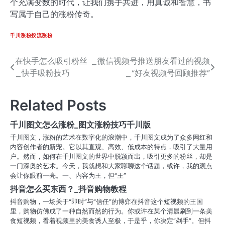
个充满变数的时代，让我们携手共进，用真诚和智慧，书
写属于自己的涨粉传奇。
千川涨粉投流涨粉
在快手怎么吸引粉丝
_微信视频号推送朋友看过的视频
文
_快手吸粉技巧
_“好友视频号回顾推荐”
章
导
Related Posts
航
千川图文怎么涨粉_图文涨粉技巧千川版
千川图文，涨粉的艺术在数字化的浪潮中，千川图文成为了众多网红和
内容创作者的新宠。它以其直观、高效、低成本的特点，吸引了大量用
户。然而，如何在千川图文的世界中脱颖而出，吸引更多的粉丝，却是
一门深奥的艺术。今天，我就想和大家聊聊这个话题，或许，我的观点
会让你眼前一亮。一、内容为王，但“王”
抖音怎么买东西？_抖音购物教程
抖音购物，一场关于“即时”与“信任”的博弈在抖音这个短视频的王国
里，购物仿佛成了一种自然而然的行为。你或许在某个清晨刷到一条美
食短视频，看着视频里的美食诱人至极，于是乎，你决定“剁手”。但抖