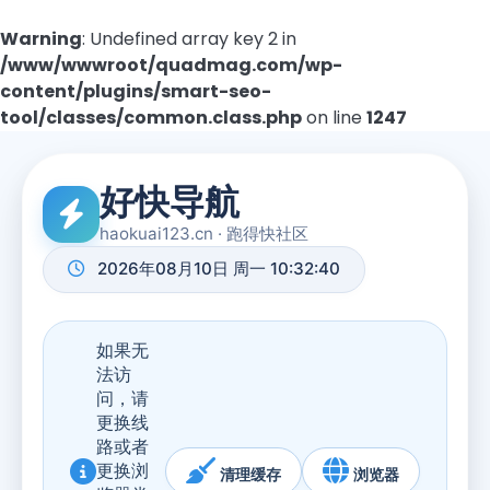
Warning
: Undefined array key 2 in
/www/wwwroot/quadmag.com/wp-
content/plugins/smart-seo-
tool/classes/common.class.php
on line
1247