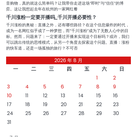
音购物，真的就这么简单吗？让我带你走进这场“即时”与“信任”的博
弈。这让我想起去年在杭州的一家网红餐
千川涨粉一定要开播吗_千川开播必要性？
千川涨粉的奥秘：直播之外，还有哪些路径？在这个信息爆炸的时代，
成为一名网红似乎成了一种梦想，而“千川涨粉”成为了无数人心中的目
标。然而，问题来了：一定要通过开播来实现这个目标吗？或许，我们
可以跳出传统的思维模式，从另一个角度去探索这个问题。直播：涨粉
的快车道，还是一场孤独的旅行？不可否
2026 年 8 月
一
二
三
四
五
六
日
1
2
3
4
5
6
7
8
9
10
11
12
13
14
15
16
17
18
19
20
21
22
23
24
25
26
27
28
29
30
31