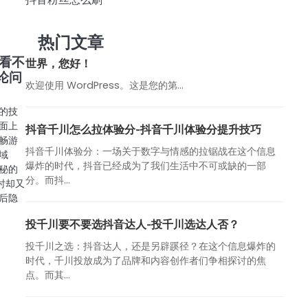
热门文章
看不
世界，您好！
论问
欢迎使用 WordPress。这是您的第…
的技
面上
抖音千川怎么拉体验分-抖音千川体验分提升技巧
畅游
抖音千川体验分：一场关于数字与情感的拉锯战在这个信息
域
爆炸的时代，抖音已经成为了我们生活中不可或缺的一部
秘的
分。而抖...
时却又
后隐
投千川要不要选抖音达人-投千川选达人否？
投千川之选：抖音达人，还是另辟蹊径？在这个信息爆炸的
时代，千川投放成为了品牌和内容创作者们争相探讨的焦
点。而其...