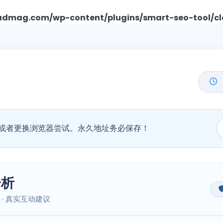
mag.com/wp-content/plugins/smart-seo-tool/cl