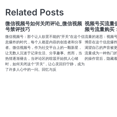
章
Related Posts
导
航
微信视频号如何关闭评论_微信视频
视频号买流量
号禁评技巧
频号流量购买
微信视频号：那个让人欲罢不能的“开关”在这个信
流量的迷思：视频
息爆炸的时代，每个人都是内容的创造者和分享
博弈在这个信息爆
者。微信视频号，作为社交平台上的一颗新星，
渴望自己的声音被
让无数人沉迷于记录生活、分享趣事。然而，当
流量成为一种热门
热情逐渐褪去，当评论区的喧嚣开始扰人心绪
的操作背后，隐藏
时，如何关闭这个“开关”，让心灵回归宁静，成为
了许多人心中的一问。回忆与反