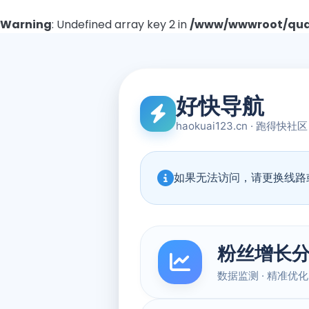
Warning
: Undefined array key 2 in
/www/wwwroot/quad