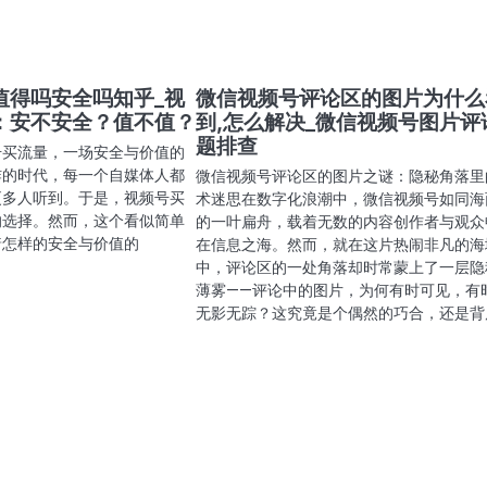
值得吗安全吗知乎_视
微信视频号评论区的图片为什么
：安不安全？值不值？
到,怎么解决_微信视频号图片评
题排查
号买流量，一场安全与价值的
炸的时代，每一个自媒体人都
微信视频号评论区的图片之谜：隐秘角落里
更多人听到。于是，视频号买
术迷思在数字化浪潮中，微信视频号如同海
的选择。然而，这个看似简单
的一叶扁舟，载着无数的内容创作者与观众
着怎样的安全与价值的
在信息之海。然而，就在这片热闹非凡的海
中，评论区的一处角落却时常蒙上了一层隐
薄雾——评论中的图片，为何有时可见，有
无影无踪？这究竟是个偶然的巧合，还是背