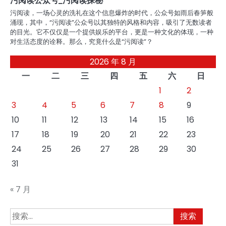
污阅读，一场心灵的洗礼在这个信息爆炸的时代，公众号如雨后春笋般
涌现，其中，“污阅读”公众号以其独特的风格和内容，吸引了无数读者
的目光。它不仅仅是一个提供娱乐的平台，更是一种文化的体现，一种
对生活态度的诠释。那么，究竟什么是“污阅读”？
2026 年 8 月
一
二
三
四
五
六
日
1
2
3
4
5
6
7
8
9
10
11
12
13
14
15
16
17
18
19
20
21
22
23
24
25
26
27
28
29
30
31
« 7 月
搜
索：