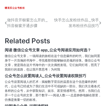
哪里买公众号粉丝
做抖音开橱窗怎么开的_
快手怎么发粉丝作品_快手
文
抖音橱窗开通步骤
发布粉丝作品技巧
章
导
Related Posts
航
阅读 微信公众号文章 app_公众号阅读应用如何选？
微信公众号文章，一场阅读的旅程在这个信息爆炸的时代，我们如同置
身于一片浩瀚的书海中，寻找着那些能够触动灵魂的珍珠。微信公众号
文章，便是我在这片书海中的一次次偶然发现。它们如同灯塔，照亮了
我前行的道路，也让我不禁思考：为何我
公众号怎么设置阅读人_公众号设置阅读权限技巧
公众号设置阅读人的艺术：揭秘数字背后的温度在这个信息爆炸的时
代，公众号已经成为了我们生活中不可或缺的一部分。我们关注着各式
各样的公众号，从中获取知识、娱乐、甚至情感寄托。然而，当我们点
开一个公众号的文章，那个数字——阅读人数——总是静静地躺在那里，
仿佛是衡量一切的标准。
污阅读公众号_污阅读探秘