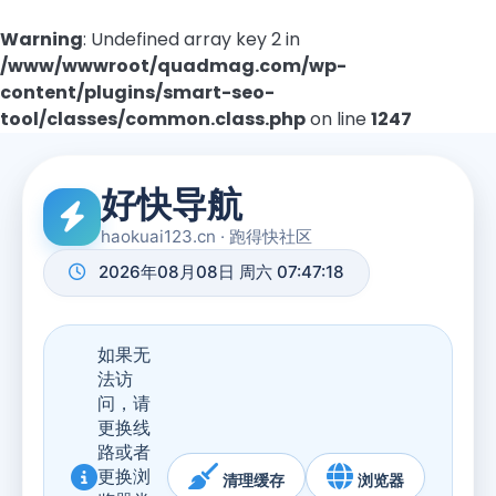
Warning
: Undefined array key 2 in
/www/wwwroot/quadmag.com/wp-
content/plugins/smart-seo-
tool/classes/common.class.php
on line
1247