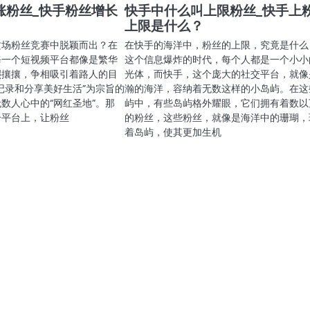
涨粉丝_快手粉丝增长
快手中什么叫上限粉丝_快手上
上限是什么？
这场粉丝竞赛中脱颖而出？在
在快手的海洋中，粉丝的上限，究竟是什么
每一个短视频平台都像是繁华
这个信息爆炸的时代，每个人都是一个小小
熙攘攘，争相吸引着路人的目
光体，而快手，这个庞大的社交平台，就像
记录和分享美好生活”为宗旨的
瀚的海洋，容纳着无数这样的小岛屿。在这
数人心中的“网红圣地”。那
屿中，有些岛屿格外耀眼，它们拥有着数以
个平台上，让粉丝
的粉丝，这些粉丝，就像是海洋中的珊瑚，
着岛屿，使其更加生机