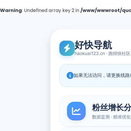
Warning
: Undefined array key 2 in
/www/wwwroot/quad