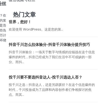
粉丝
热门文章
？在
的发
世界，您好！
是浩
欢迎使用 WordPress。这是您的第…
些岛
万计
环绕
抖音千川怎么拉体验分-抖音千川体验分提升技巧
抖音千川体验分：一场关于数字与情感的拉锯战在这个信息
爆炸的时代，抖音已经成为了我们生活中不可或缺的一部
分。而抖...
投千川要不要选抖音达人-投千川选达人否？
投千川之选：抖音达人，还是另辟蹊径？在这个信息爆炸的
时代，千川投放成为了品牌和内容创作者们争相探讨的焦
点。而其...