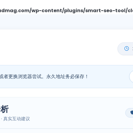
mag.com/wp-content/plugins/smart-seo-tool/cl