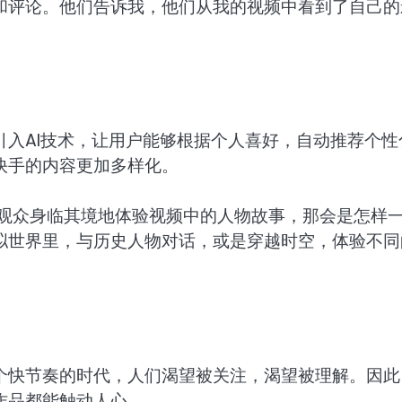
和评论。他们告诉我，他们从我的视频中看到了自己的
入AI技术，让用户能够根据个人喜好，自动推荐个性
快手的内容更加多样化。
让观众身临其境地体验视频中的人物故事，那会是怎样
拟世界里，与历史人物对话，或是穿越时空，体验不同
个快节奏的时代，人们渴望被关注，渴望被理解。因此
作品都能触动人心。