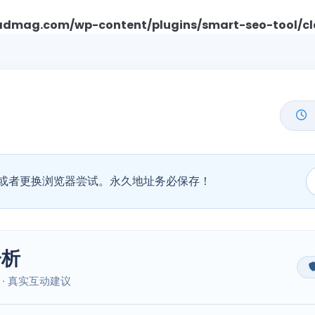
mag.com/wp-content/plugins/smart-seo-tool/cl