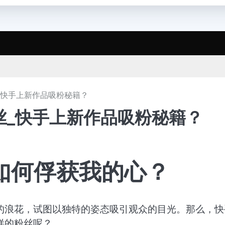
_快手上新作品吸粉秘籍？
丝_快手上新作品吸粉秘籍？
如何俘获我的心？
的浪花，试图以独特的姿态吸引观众的目光。那么，快
样的粉丝呢？