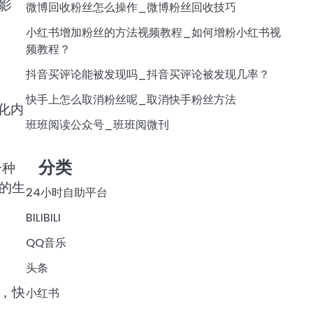
影
微博回收粉丝怎么操作_微博粉丝回收技巧
小红书增加粉丝的方法视频教程_如何增粉小红书视
频教程？
抖音买评论能被发现吗_抖音买评论被发现几率？
快手上怎么取消粉丝呢_取消快手粉丝方法
化内
班班阅读公众号_班班阅微刊
分类
一种
的生
24小时自助平台
BILIBILI
QQ音乐
头条
，快
小红书