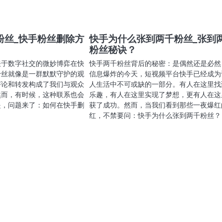
粉丝_快手粉丝删除方
快手为什么张到两千粉丝_张到
粉丝秘诀？
关于数字社交的微妙博弈在快
快手两千粉丝背后的秘密：是偶然还是必然
粉丝就像是一群默默守护的观
信息爆炸的今天，短视频平台快手已经成为
评论和转发构成了我们与观众
人生活中不可或缺的一部分。有人在这里找
然而，有时候，这种联系也会
乐趣，有人在这里实现了梦想，更有人在这
是，问题来了：如何在快手删
获了成功。然而，当我们看到那些一夜爆红
红，不禁要问：快手为什么张到两千粉丝？