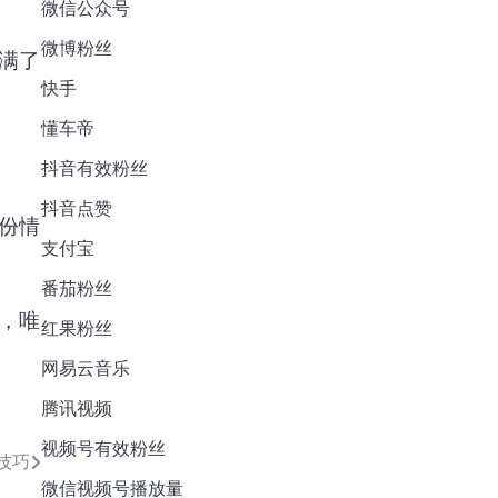
微信公众号
微博粉丝
满了
快手
懂车帝
抖音有效粉丝
抖音点赞
份情
支付宝
番茄粉丝
，唯
红果粉丝
网易云音乐
腾讯视频
视频号有效粉丝
技巧
微信视频号播放量