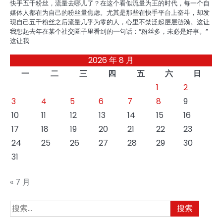
快手五千粉丝，流量去哪儿了？在这个看似流量为王的时代，每一个自
媒体人都在为自己的粉丝量焦虑。尤其是那些在快手平台上奋斗，却发
现自己五千粉丝之后流量几乎为零的人，心里不禁泛起层层涟漪。这让
我想起去年在某个社交圈子里看到的一句话：“粉丝多，未必是好事。”
这让我
2026 年 8 月
一
二
三
四
五
六
日
1
2
3
4
5
6
7
8
9
10
11
12
13
14
15
16
17
18
19
20
21
22
23
24
25
26
27
28
29
30
31
« 7 月
搜
索：