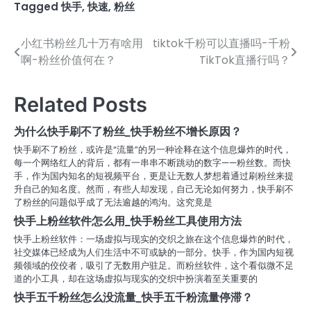
Tagged
快手
,
快速
,
粉丝
小红书粉丝几十万有啥用
tiktok千粉可以直播吗-千粉
文
啊-粉丝价值何在？
TikTok直播行吗？
章
导
Related Posts
航
为什么快手刷不了粉丝_快手粉丝不增长原因？
快手刷不了粉丝，或许是“流量”的另一种诠释在这个信息爆炸的时代，
每一个网络红人的背后，都有一串串不断跳动的数字——粉丝数。而快
手，作为国内知名的短视频平台，更是让无数人梦想着通过刷粉丝来提
升自己的知名度。然而，有些人却发现，自己无论如何努力，快手刷不
了粉丝的问题似乎成了无法逾越的鸿沟。这究竟是
快手上粉丝软件怎么用_快手粉丝工具使用方法
快手上粉丝软件：一场虚拟与现实的交织之旅在这个信息爆炸的时代，
社交媒体已经成为人们生活中不可或缺的一部分。快手，作为国内短视
频领域的佼佼者，吸引了无数用户驻足。而粉丝软件，这个看似微不足
道的小工具，却在这场虚拟与现实的交织中扮演着至关重要的
快手五千粉丝怎么没流量_快手五千粉流量停滞？