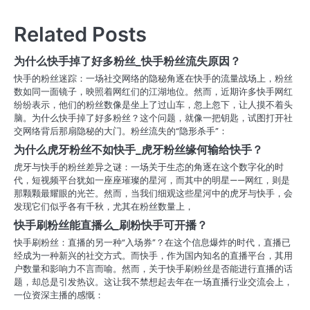
章
导
Related Posts
航
为什么快手掉了好多粉丝_快手粉丝流失原因？
快手的粉丝迷踪：一场社交网络的隐秘角逐在快手的流量战场上，粉丝
数如同一面镜子，映照着网红们的江湖地位。然而，近期许多快手网红
纷纷表示，他们的粉丝数像是坐上了过山车，忽上忽下，让人摸不着头
脑。为什么快手掉了好多粉丝？这个问题，就像一把钥匙，试图打开社
交网络背后那扇隐秘的大门。粉丝流失的“隐形杀手”：
为什么虎牙粉丝不如快手_虎牙粉丝缘何输给快手？
虎牙与快手的粉丝差异之谜：一场关于生态的角逐在这个数字化的时
代，短视频平台犹如一座座璀璨的星河，而其中的明星——网红，则是
那颗颗最耀眼的光芒。然而，当我们细观这些星河中的虎牙与快手，会
发现它们似乎各有千秋，尤其在粉丝数量上，
快手刷粉丝能直播么_刷粉快手可开播？
快手刷粉丝：直播的另一种“入场券”？在这个信息爆炸的时代，直播已
经成为一种新兴的社交方式。而快手，作为国内知名的直播平台，其用
户数量和影响力不言而喻。然而，关于快手刷粉丝是否能进行直播的话
题，却总是引发热议。这让我不禁想起去年在一场直播行业交流会上，
一位资深主播的感慨：