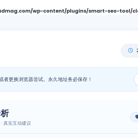
mag.com/wp-content/plugins/smart-seo-tool/cl