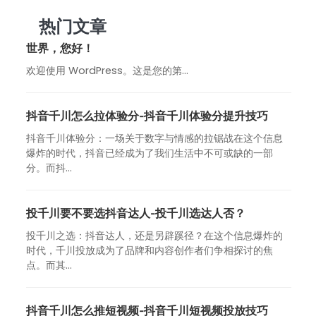
热门文章
世界，您好！
欢迎使用 WordPress。这是您的第…
抖音千川怎么拉体验分-抖音千川体验分提升技巧
抖音千川体验分：一场关于数字与情感的拉锯战在这个信息
爆炸的时代，抖音已经成为了我们生活中不可或缺的一部
分。而抖...
投千川要不要选抖音达人-投千川选达人否？
投千川之选：抖音达人，还是另辟蹊径？在这个信息爆炸的
时代，千川投放成为了品牌和内容创作者们争相探讨的焦
点。而其...
抖音千川怎么推短视频-抖音千川短视频投放技巧