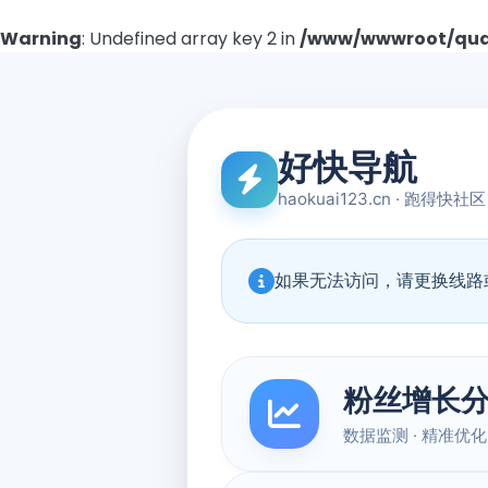
Warning
: Undefined array key 2 in
/www/wwwroot/quad