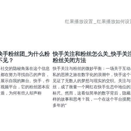
红果播放设置_红果播放如何设
快手粉丝团_为什么粉
快手关注和粉丝怎么关_快手关
不见？
粉丝关闭方法
络社交的隐秘角落在这个信息
快手关注与粉丝的微妙平衡：一场关于互动
人都在努力寻找自己的声音，
私的思辨之旅在数字化的浪潮中，快手这个
了展示自我的舞台。快手，作
见证了无数人的梦想与现实的交织。关注与
短视频平台，它的粉丝团本应
丝，成了衡量一个网红在快手生态中地位的
后盾，为何有些人却声称
标尺。然而，这看似简单的数字背后，隐藏
样的故事和思考？我，一个在这个平台摸爬
多年的“