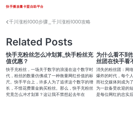
快手播放量卡盟自助平台
千川涨粉1000步骤_千川涨粉1000攻略
文
章
Related Posts
导
航
快手充粉丝怎么冲划算_快手粉丝充
为什么看不到
值优惠？
丝团在快手看
快手充粉丝，一场关于数字的浪漫在这个数字时
消失的粉丝团：网
代，粉丝的数量仿佛成了一种衡量网红价值的标
爆炸的时代，每个
尺。快手平台上，许多人为了追求这个数字的增
而社交媒体则成为
长，不惜花费重金购买粉丝。那么，快手充粉丝
为一款备受欢迎的
究竟怎么冲才划算？这让我不禁想起去年在
是每位网红的忠实