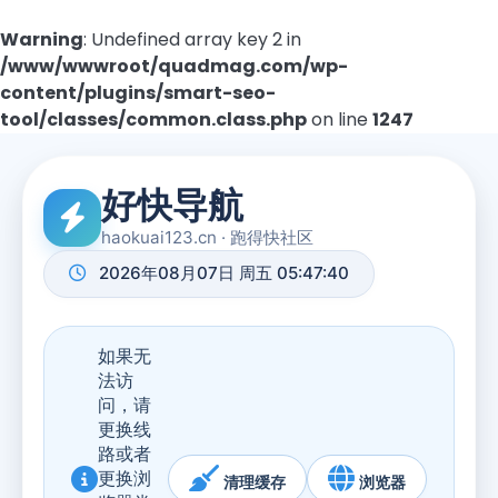
Warning
: Undefined array key 2 in
/www/wwwroot/quadmag.com/wp-
content/plugins/smart-seo-
tool/classes/common.class.php
on line
1247