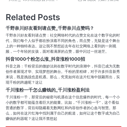
章
导
Related Posts
航
千野奈川好友看到请点赞_千野奈川点赞吗？
千野奈川好友看到请点赞：社交网络时代的点赞文化在这个数字化的时
代，我们每个人似乎都在扮演着不同的角色，而点赞，无疑是这个舞台
上的一种独特表达。这让我不禁想起去年在社交网络上看到的一则视
频，一个年轻的女孩，面对着满屏的点赞，眼中闪过一丝迷茫。
抖音1000个粉怎么涨_抖音涨粉1000招
抖音之路：千粉背后的微妙法则在数字时代的浪潮中，抖音已成为无数
创作者展现才华、实现梦想的舞台。千粉的里程碑，对于许多抖音新秀
来说，既是挑战也是机遇。那么，究竟如何在这片红海中脱颖而出，实
现千粉的跨越呢？这让
千川涨粉一千怎么赚钱的_千川涨粉盈利法
千川涨粉一千，那背后的秘密与机遇在这个信息爆炸的时代，每一个小
小的数字都可能蕴含着巨大的能量。比如，“千川涨粉一千”，这个看似
普通的数字，背后却隐藏着无数网红和内容创作者的心血与智慧。那
么，如何在这片红海中找到属于自己的航道，如何让这个数字成为自己
赚钱的利器呢？这让我不禁想起