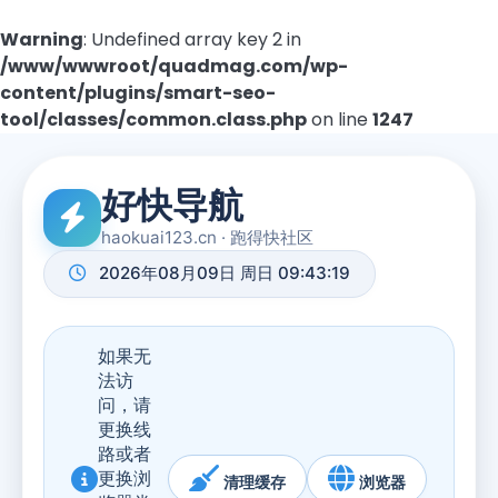
Warning
: Undefined array key 2 in
/www/wwwroot/quadmag.com/wp-
content/plugins/smart-seo-
tool/classes/common.class.php
on line
1247