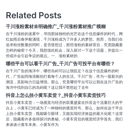
章
导
Related Posts
航
千川涨粉素材未明确推广_千川涨粉素材推广模糊
在千川涨粉的迷雾中，寻找那抹独特的光芒在这个信息爆炸的时代，网
红如雨后春笋般涌现，千川涨粉成为了许多人的梦想。然而，当我们在
追求粉丝数量的同时，是否曾想过，那些涨粉的素材背后，究竟隐藏着
怎样的秘密？今天，我想借此机会，深入探讨一下这个话题，并提出一
些或许会引起争议的观点。一、涨粉素材的
哪些平台可以看千川广告_千川广告可投平台有哪些？
在千川广告的海洋中，哪些岛屿可以让我驻足？在这个信息爆炸的时
代，广告如同海浪般拍打着每个人的生活。千川广告，作为一股新兴的
潮流，其影响力日益增强。那么，究竟哪些平台可以让我在这片广告的
海洋中找到自己的岛屿呢？这让我不禁想起了去年
抖音上怎么挂小黄车卖货？_抖音小黄车卖货技巧
抖音小黄车卖货：一场视觉与经济的双重盛宴在抖音这个流量巨大的平
台上，小黄车已经成为了一种独特的视觉符号。那么，如何在这个平台
上挂小黄车卖货，既能吸引眼球，又能实现经济效益的最大化呢？这背
后，隐藏着许多值得探讨的奥秘。小黄车背后的视觉经济学首先，我们
来谈谈小黄车本身。小黄车作为