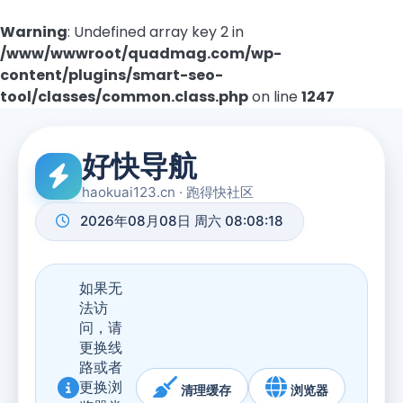
Warning
: Undefined array key 2 in
/www/wwwroot/quadmag.com/wp-
content/plugins/smart-seo-
tool/classes/common.class.php
on line
1247