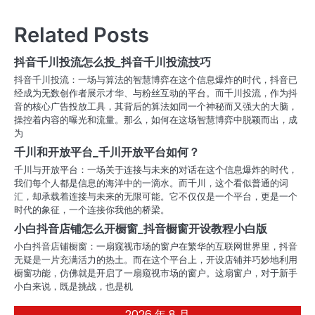
章
导
Related Posts
航
抖音千川投流怎么投_抖音千川投流技巧
抖音千川投流：一场与算法的智慧博弈在这个信息爆炸的时代，抖音已
经成为无数创作者展示才华、与粉丝互动的平台。而千川投流，作为抖
音的核心广告投放工具，其背后的算法如同一个神秘而又强大的大脑，
操控着内容的曝光和流量。那么，如何在这场智慧博弈中脱颖而出，成
为
千川和开放平台_千川开放平台如何？
千川与开放平台：一场关于连接与未来的对话在这个信息爆炸的时代，
我们每个人都是信息的海洋中的一滴水。而千川，这个看似普通的词
汇，却承载着连接与未来的无限可能。它不仅仅是一个平台，更是一个
时代的象征，一个连接你我他的桥梁。
小白抖音店铺怎么开橱窗_抖音橱窗开设教程小白版
小白抖音店铺橱窗：一扇窥视市场的窗户在繁华的互联网世界里，抖音
无疑是一片充满活力的热土。而在这个平台上，开设店铺并巧妙地利用
橱窗功能，仿佛就是开启了一扇窥视市场的窗户。这扇窗户，对于新手
小白来说，既是挑战，也是机
2026 年 8 月