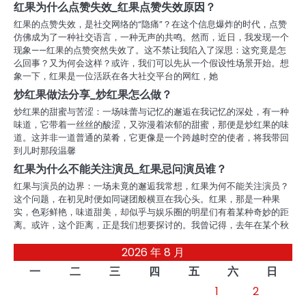
红果为什么点赞失效_红果点赞失效原因？
红果的点赞失效，是社交网络的“隐痛”？在这个信息爆炸的时代，点赞
仿佛成为了一种社交语言，一种无声的共鸣。然而，近日，我发现一个
现象——红果的点赞突然失效了。这不禁让我陷入了深思：这究竟是怎
么回事？又为何会这样？或许，我们可以先从一个假设性场景开始。想
象一下，红果是一位活跃在各大社交平台的网红，她
炒红果做法分享_炒红果怎么做？
炒红果的甜蜜与苦涩：一场味蕾与记忆的邂逅在我记忆的深处，有一种
味道，它带着一丝丝的酸涩，又弥漫着浓郁的甜蜜，那便是炒红果的味
道。这并非一道普通的菜肴，它更像是一个跨越时空的使者，将我带回
到儿时那段温馨
红果为什么不能关注演员_红果忌问演员谁？
红果与演员的边界：一场未竟的邂逅我常想，红果为何不能关注演员？
这个问题，在初见时便如同谜团般横亘在我心头。红果，那是一种果
实，色彩鲜艳，味道甜美，却似乎与娱乐圈的明星们有着某种奇妙的距
离。或许，这个距离，正是我们想要探讨的。我曾记得，去年在某个秋
2026 年 8 月
一
二
三
四
五
六
日
1
2