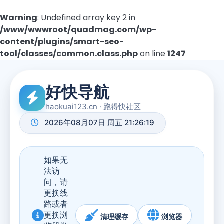
Warning
: Undefined array key 2 in
/www/wwwroot/quadmag.com/wp-
content/plugins/smart-seo-
tool/classes/common.class.php
on line
1247