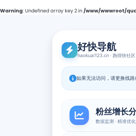
Warning
: Undefined array key 2 in
/www/wwwroot/quad