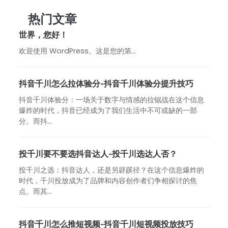
热门文章
世界，您好！
欢迎使用 WordPress。这是您的第…
抖音千川怎么拉体验分-抖音千川体验分提升技巧
抖音千川体验分：一场关于数字与情感的拉锯战在这个信息
爆炸的时代，抖音已经成为了我们生活中不可或缺的一部
分。而抖...
投千川要不要选抖音达人-投千川选达人否？
投千川之选：抖音达人，还是另辟蹊径？在这个信息爆炸的
时代，千川投放成为了品牌和内容创作者们争相探讨的焦
点。而其...
抖音千川怎么推短视频-抖音千川短视频投放技巧