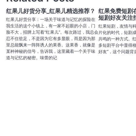
导
航
红果儿好货分享_红果儿精选推荐？
红果免费短剧
短剧好友关注
红果儿好货分享：一场关于味道与记忆的探险在
我生活的这个小镇上，有一家不起眼的小店，门
红果短剧，友情与
脸不大，招牌上写着“红果儿”。每次路过，我总会
片化的时代，短剧
忍不住驻足，不是因为它有多显眼，而是因为那
共鸣的一种方式。
里总能飘来一阵阵诱人的果香。这果香，就像是
多短剧平台中显得格
某种神秘的信号，告诉我，这里藏着一个关于味
好友”，这个问题背
道与记忆的秘密。味蕾的记