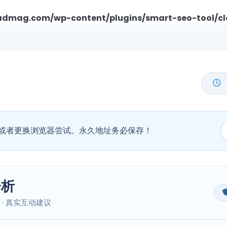
mag.com/wp-content/plugins/smart-seo-tool/cl