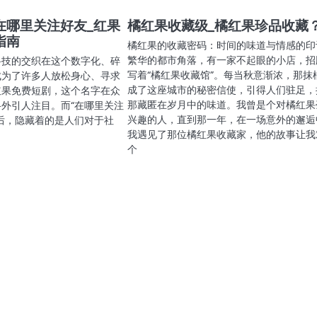
在哪里关注好友_红果
橘红果收藏级_橘红果珍品收藏
指南
橘红果的收藏密码：时间的味道与情感的印
繁华的都市角落，有一家不起眼的小店，招
科技的交织在这个数字化、碎
写着“橘红果收藏馆”。每当秋意渐浓，那抹
成为了许多人放松身心、寻求
成了这座城市的秘密信使，引得人们驻足，
红果免费短剧，这个名字在众
那藏匿在岁月中的味道。我曾是个对橘红果
外引人注目。而“在哪里关注
兴趣的人，直到那一年，在一场意外的邂逅
后，隐藏着的是人们对于社
我遇见了那位橘红果收藏家，他的故事让我
个