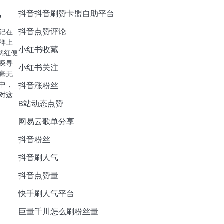
抖音抖音刷赞卡盟自助平台
？
抖音点赞评论
记在
牌上
小红书收藏
橘红便
探寻
小红书关注
毫无
中，
抖音涨粉丝
对这
B站动态点赞
网易云歌单分享
抖音粉丝
抖音刷人气
抖音点赞量
快手刷人气平台
巨量千川怎么刷粉丝量