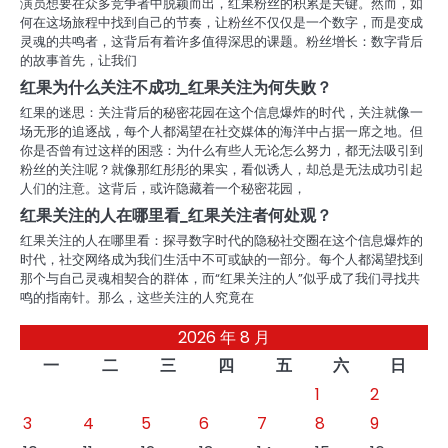
演员想要在众多竞争者中脱颖而出，红果粉丝的积累是关键。然而，如
何在这场旅程中找到自己的节奏，让粉丝不仅仅是一个数字，而是变成
灵魂的共鸣者，这背后有着许多值得深思的课题。粉丝增长：数字背后
的故事首先，让我们
红果为什么关注不成功_红果关注为何失败？
红果的迷思：关注背后的秘密花园在这个信息爆炸的时代，关注就像一
场无形的追逐战，每个人都渴望在社交媒体的海洋中占据一席之地。但
你是否曾有过这样的困惑：为什么有些人无论怎么努力，都无法吸引到
粉丝的关注呢？就像那红彤彤的果实，看似诱人，却总是无法成功引起
人们的注意。这背后，或许隐藏着一个秘密花园，
红果关注的人在哪里看_红果关注者何处观？
红果关注的人在哪里看：探寻数字时代的隐秘社交圈在这个信息爆炸的
时代，社交网络成为我们生活中不可或缺的一部分。每个人都渴望找到
那个与自己灵魂相契合的群体，而“红果关注的人”似乎成了我们寻找共
鸣的指南针。那么，这些关注的人究竟在
2026 年 8 月
一
二
三
四
五
六
日
1
2
3
4
5
6
7
8
9