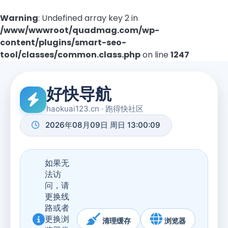
Warning
: Undefined array key 2 in
/www/wwwroot/quadmag.com/wp-
content/plugins/smart-seo-
tool/classes/common.class.php
on line
1247