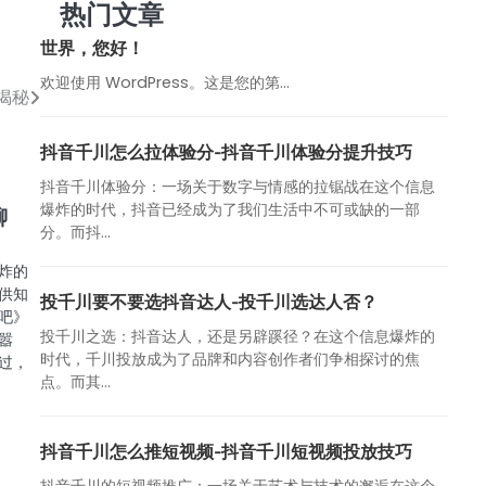
热门文章
世界，您好！
欢迎使用 WordPress。这是您的第…
揭秘
抖音千川怎么拉体验分-抖音千川体验分提升技巧
抖音千川体验分：一场关于数字与情感的拉锯战在这个信息
爆炸的时代，抖音已经成为了我们生活中不可或缺的一部
聊
分。而抖...
炸的
供知
投千川要不要选抖音达人-投千川选达人否？
吧》
投千川之选：抖音达人，还是另辟蹊径？在这个信息爆炸的
嚣
时代，千川投放成为了品牌和内容创作者们争相探讨的焦
过，
点。而其...
抖音千川怎么推短视频-抖音千川短视频投放技巧
抖音千川的短视频推广：一场关于艺术与技术的邂逅在这个