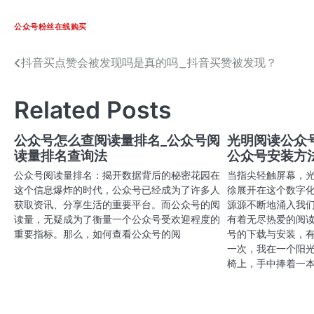
公众号粉丝在线购买
抖音买点赞会被发现吗是真的吗_抖音买赞被发现？
文
章
Related Posts
导
航
公众号怎么查阅读量排名_公众号阅
光明阅读公众
读量排名查询法
公众号安装方
公众号阅读量排名：揭开数据背后的秘密花园在
当指尖轻触屏幕，
这个信息爆炸的时代，公众号已经成为了许多人
徐展开在这个数字
获取资讯、分享生活的重要平台。而公众号的阅
源源不断地涌入我
读量，无疑成为了衡量一个公众号受欢迎程度的
有着无尽热爱的阅
重要指标。那么，如何查看公众号的阅
号的下载与安装，
一次，我在一个阳
椅上，手中捧着一