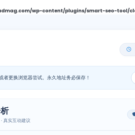
mag.com/wp-content/plugins/smart-seo-tool/cl