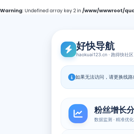
Warning
: Undefined array key 2 in
/www/wwwroot/quad