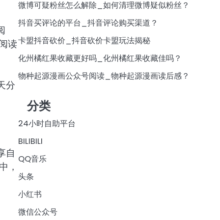
微博可疑粉丝怎么解除_如何清理微博疑似粉丝？
抖音买评论的平台_抖音评论购买渠道？
阅
卡盟抖音砍价_抖音砍价卡盟玩法揭秘
阅读
化州橘红果收藏更好吗_化州橘红果收藏佳吗？
物种起源漫画公众号阅读_物种起源漫画读后感？
天分
分类
24小时自助平台
BILIBILI
享自
QQ音乐
中，
头条
小红书
微信公众号