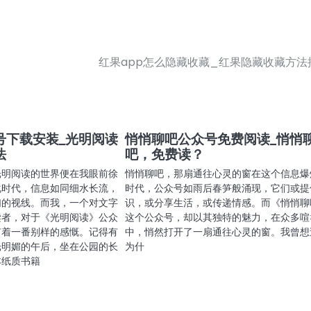
红果app怎么隐藏收藏_红果隐藏收藏方法
号下载安装_光明阅读
悄悄聊吧公众号免费阅读_悄悄
法
吧，免费读？
光明阅读的世界便在我眼前徐
悄悄聊吧，那扇通往心灵的窗在这个信息爆
化时代，信息如同细水长流，
时代，公众号如雨后春笋般涌现，它们或提
们的视线。而我，一个对文字
识，或分享生活，或传递情感。而《悄悄聊
读者，对于《光明阅读》公众
这个公众号，却以其独特的魅力，在众多喧
有着一番别样的感慨。记得有
中，悄然打开了一扇通往心灵的窗。我曾想
光明媚的午后，坐在公园的长
为什
本纸质书籍