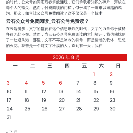
的时代，公众号如同雨后春笋般涌现，它们承载着知识的碎片，穿梭在
每个人的指尖。然而，付费阅读的门槛，似乎成了一道难以逾越的鸿
沟。那么，如何让公众号免费阅读？这不仅仅是一个技术
云石公众号免费阅读_云石公号免费读？
在云端漫步，文字的盛宴在这个信息爆炸的时代，文字的力量似乎被稀
释得无处不在。然而，当云石公众号免费阅读的大门敞开，我仿佛找到
了一处避风港，那里，文字不再是冰冷的符号，而是情感的载体，思想
的火花。我曾是一个对文字冷漠的人，直到有一天，我在
2026 年 8 月
一
二
三
四
五
六
日
1
2
3
4
5
6
7
8
9
10
11
12
13
14
15
16
17
18
19
20
21
22
23
24
25
26
27
28
29
30
31
« 7 月