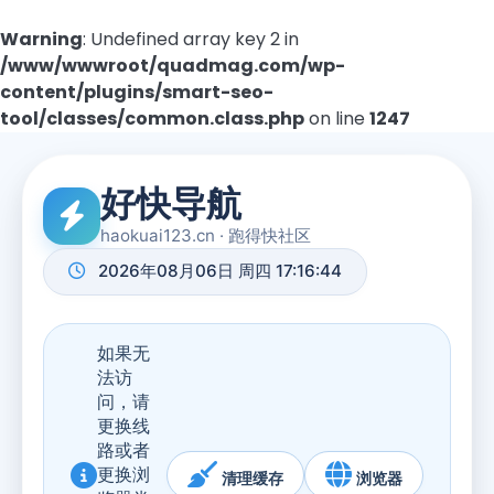
Warning
: Undefined array key 2 in
/www/wwwroot/quadmag.com/wp-
content/plugins/smart-seo-
tool/classes/common.class.php
on line
1247