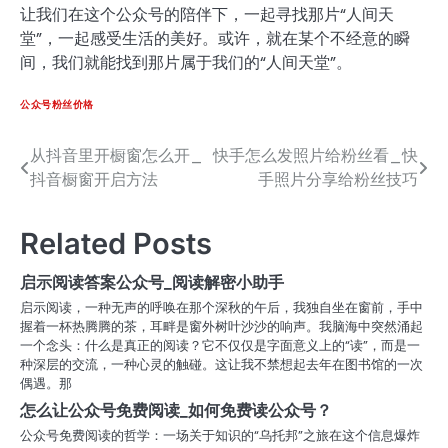
让我们在这个公众号的陪伴下，一起寻找那片“人间天
堂”，一起感受生活的美好。或许，就在某个不经意的瞬
间，我们就能找到那片属于我们的“人间天堂”。
公众号粉丝价格
从抖音里开橱窗怎么开_
快手怎么发照片给粉丝看_快
文
抖音橱窗开启方法
手照片分享给粉丝技巧
章
导
Related Posts
航
启示阅读答案公众号_阅读解密小助手
启示阅读，一种无声的呼唤在那个深秋的午后，我独自坐在窗前，手中
握着一杯热腾腾的茶，耳畔是窗外树叶沙沙的响声。我脑海中突然涌起
一个念头：什么是真正的阅读？它不仅仅是字面意义上的“读”，而是一
种深层的交流，一种心灵的触碰。这让我不禁想起去年在图书馆的一次
偶遇。那
怎么让公众号免费阅读_如何免费读公众号？
公众号免费阅读的哲学：一场关于知识的“乌托邦”之旅在这个信息爆炸