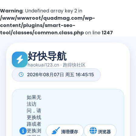
Warning
: Undefined array key 2 in
/www/wwwroot/quadmag.com/wp-
content/plugins/smart-seo-
tool/classes/common.class.php
on line
1247