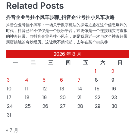
导
Related Posts
航
抖音企业号挂小风车步骤_抖音企业号挂小风车攻略
抖音企业号挂小风车：一场关于数字魔法的探索之旅在这个信息爆炸的
时代，抖音已经不仅仅是一个娱乐平台，它更像是一个连接现实与虚拟
的神奇纽带。而抖音企业号挂小风车，则是我最近一次与这个神奇纽带
亲密接触的奇妙经历。这让我不禁想起，去年在某个街头巷
2026 年 8 月
一
二
三
四
五
六
日
1
2
3
4
5
6
7
8
9
10
11
12
13
14
15
16
17
18
19
20
21
22
23
24
25
26
27
28
29
30
31
« 7 月