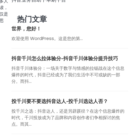
多人
读，
仅是
热门文章
思
世界，您好！
欢迎使用 WordPress。这是您的第…
抖音千川怎么拉体验分-抖音千川体验分提升技巧
抖音千川体验分：一场关于数字与情感的拉锯战在这个信息
爆炸的时代，抖音已经成为了我们生活中不可或缺的一部
分。而抖...
投千川要不要选抖音达人-投千川选达人否？
投千川之选：抖音达人，还是另辟蹊径？在这个信息爆炸的
时代，千川投放成为了品牌和内容创作者们争相探讨的焦
点。而其...