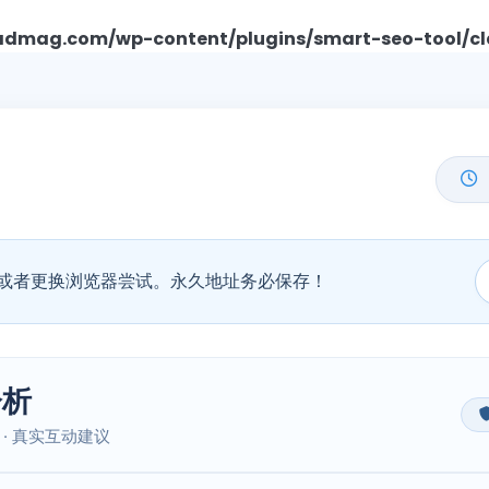
mag.com/wp-content/plugins/smart-seo-tool/cl