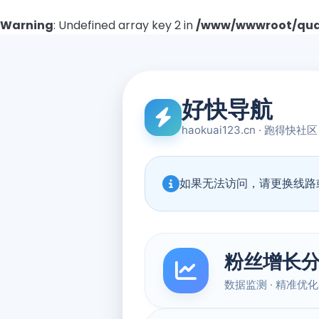
Warning
: Undefined array key 2 in
/www/wwwroot/quad