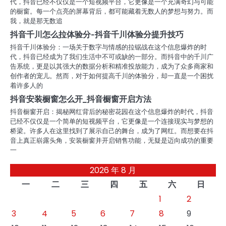
代，抖音已经不仅仅是一个短视频平台，它更像是一个充满奇幻与可能
的橱窗。每一个点亮的屏幕背后，都可能藏着无数人的梦想与努力。而
我，就是那无数追
抖音千川怎么拉体验分-抖音千川体验分提升技巧
抖音千川体验分：一场关于数字与情感的拉锯战在这个信息爆炸的时
代，抖音已经成为了我们生活中不可或缺的一部分。而抖音中的千川广
告系统，更是以其强大的数据分析和精准投放能力，成为了众多商家和
创作者的宠儿。然而，对于如何提高千川的体验分，却一直是一个困扰
着许多人的
抖音安装橱窗怎么开_抖音橱窗开启方法
抖音橱窗开启：揭秘网红背后的秘密花园在这个信息爆炸的时代，抖音
已经不仅仅是一个简单的短视频平台，它更像是一个连接现实与梦想的
桥梁。许多人在这里找到了展示自己的舞台，成为了网红。而想要在抖
音上真正崭露头角，安装橱窗并开启销售功能，无疑是迈向成功的重要
一
2026 年 8 月
一
二
三
四
五
六
日
1
2
3
4
5
6
7
8
9