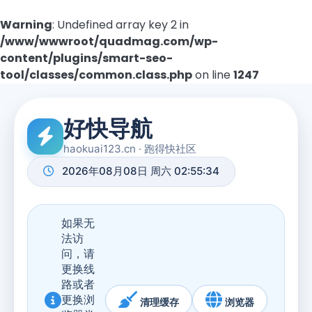
Warning
: Undefined array key 2 in
/www/wwwroot/quadmag.com/wp-
content/plugins/smart-seo-
tool/classes/common.class.php
on line
1247