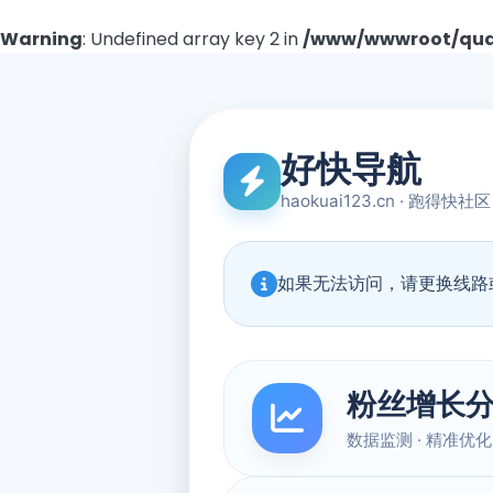
Warning
: Undefined array key 2 in
/www/wwwroot/quad