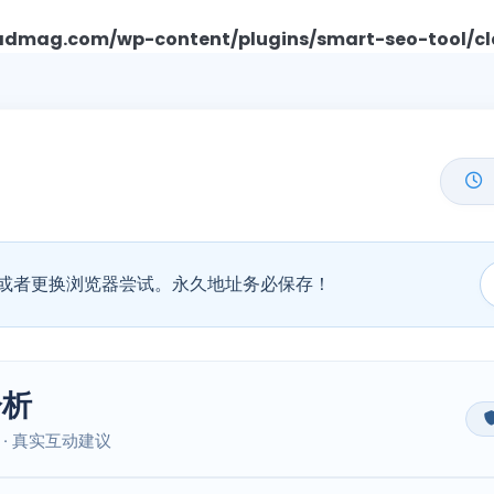
mag.com/wp-content/plugins/smart-seo-tool/cl