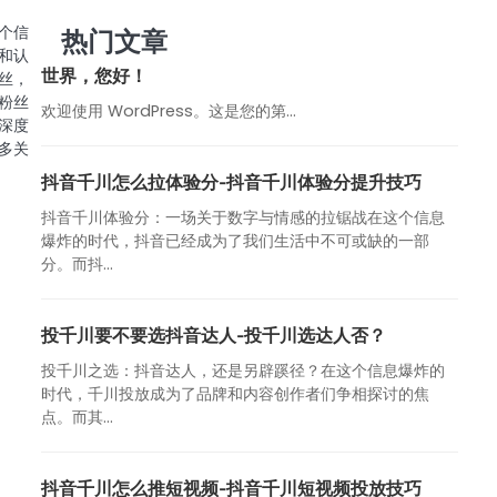
个信
热门文章
和认
世界，您好！
丝，
粉丝
欢迎使用 WordPress。这是您的第…
深度
多关
抖音千川怎么拉体验分-抖音千川体验分提升技巧
抖音千川体验分：一场关于数字与情感的拉锯战在这个信息
爆炸的时代，抖音已经成为了我们生活中不可或缺的一部
分。而抖...
投千川要不要选抖音达人-投千川选达人否？
投千川之选：抖音达人，还是另辟蹊径？在这个信息爆炸的
时代，千川投放成为了品牌和内容创作者们争相探讨的焦
点。而其...
抖音千川怎么推短视频-抖音千川短视频投放技巧