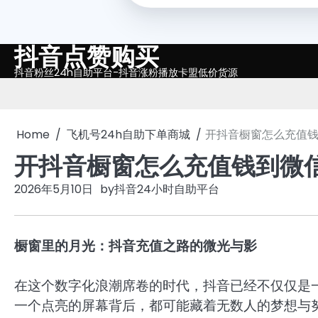
抖音点赞购买
Skip
to
抖音粉丝24h自助平台-抖音涨粉播放卡盟低价货源
content
Home
飞机号24h自助下单商城
开抖音橱窗怎么充值钱
开抖音橱窗怎么充值钱到微
2026年5月10日
by
抖音24小时自助平台
橱窗里的月光：抖音充值之路的微光与影
在这个数字化浪潮席卷的时代，抖音已经不仅仅是
一个点亮的屏幕背后，都可能藏着无数人的梦想与