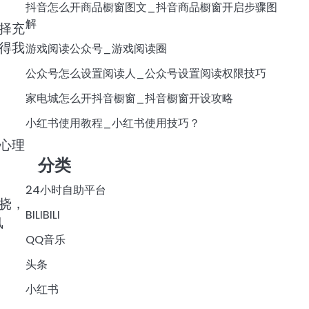
抖音怎么开商品橱窗图文_抖音商品橱窗开启步骤图
解
择充
得我
游戏阅读公众号_游戏阅读圈
公众号怎么设置阅读人_公众号设置阅读权限技巧
家电城怎么开抖音橱窗_抖音橱窗开设攻略
小红书使用教程_小红书使用技巧？
心理
分类
24小时自助平台
挠，
BILIBILI
风
QQ音乐
头条
小红书