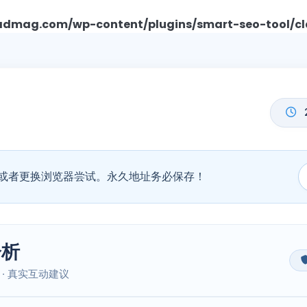
mag.com/wp-content/plugins/smart-seo-tool/cl