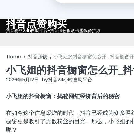
抖音点赞购买
Skip
to
抖音粉丝24h自助平台-抖音涨粉播放卡盟低价货源
content
Home
抖音赚钱
小飞姐的抖音橱窗怎么开_抖音橱窗
小飞姐的抖音橱窗怎么开_
2026年5月12日
by
抖音24小时自助平台
小飞姐的抖音橱窗：揭秘网红经济背后的秘密
在如今这个信息爆炸的时代，抖音已经成为众多网
橱窗更是吸引了无数粉丝的目光。那么，小飞姐的
呢？