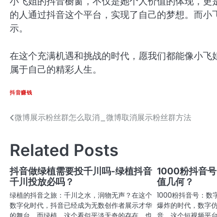
小飞姐的抖音橱窗，不仅是她个人价值的体现，更
的人通过抖音这个平台，实现了自己的梦想。而小
示。
在这个充满机遇和挑战的时代，愿我们都能像小飞
属于自己的精彩人生。
抖音赚钱
微博展示粉丝群怎么取消_微博取消展示粉丝群方法
文
章
Related Posts
导
航
抖音做绿植需要投千川吗-绿植抖音
1000粉抖音号
千川投放必吗？
值几何？
绿植的抖音之旅：千川之水，润物无声？在这个
1000粉抖音号：
数字化时代，抖音已经成为无数创作者展示才华
爆炸的时代，数字
的舞台。而绿植，这个看似平淡无奇的存在，也
音，这个短视频平