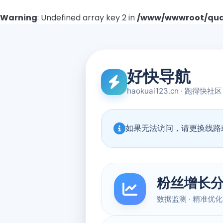
Warning
: Undefined array key 2 in
/www/wwwroot/quad