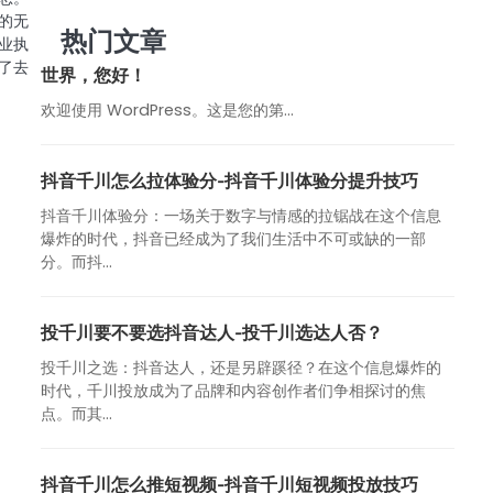
的无
热门文章
业执
了去
世界，您好！
欢迎使用 WordPress。这是您的第…
抖音千川怎么拉体验分-抖音千川体验分提升技巧
抖音千川体验分：一场关于数字与情感的拉锯战在这个信息
爆炸的时代，抖音已经成为了我们生活中不可或缺的一部
分。而抖...
投千川要不要选抖音达人-投千川选达人否？
投千川之选：抖音达人，还是另辟蹊径？在这个信息爆炸的
时代，千川投放成为了品牌和内容创作者们争相探讨的焦
点。而其...
抖音千川怎么推短视频-抖音千川短视频投放技巧