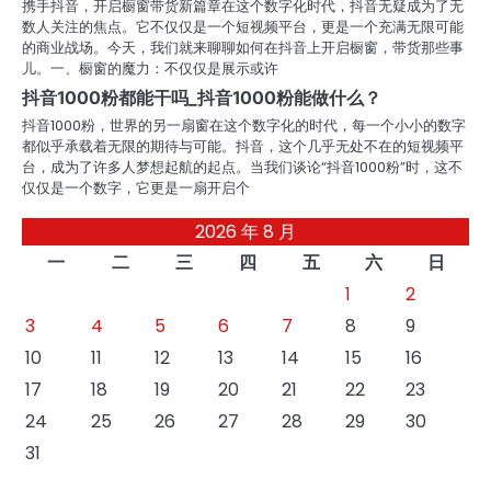
携手抖音，开启橱窗带货新篇章在这个数字化时代，抖音无疑成为了无
数人关注的焦点。它不仅仅是一个短视频平台，更是一个充满无限可能
的商业战场。今天，我们就来聊聊如何在抖音上开启橱窗，带货那些事
儿。一、橱窗的魔力：不仅仅是展示或许
抖音1000粉都能干吗_抖音1000粉能做什么？
抖音1000粉，世界的另一扇窗在这个数字化的时代，每一个小小的数字
都似乎承载着无限的期待与可能。抖音，这个几乎无处不在的短视频平
台，成为了许多人梦想起航的起点。当我们谈论“抖音1000粉”时，这不
仅仅是一个数字，它更是一扇开启个
2026 年 8 月
一
二
三
四
五
六
日
1
2
3
4
5
6
7
8
9
10
11
12
13
14
15
16
17
18
19
20
21
22
23
24
25
26
27
28
29
30
31