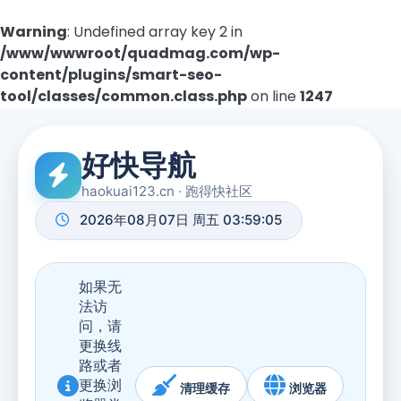
Warning
: Undefined array key 2 in
/www/wwwroot/quadmag.com/wp-
content/plugins/smart-seo-
tool/classes/common.class.php
on line
1247