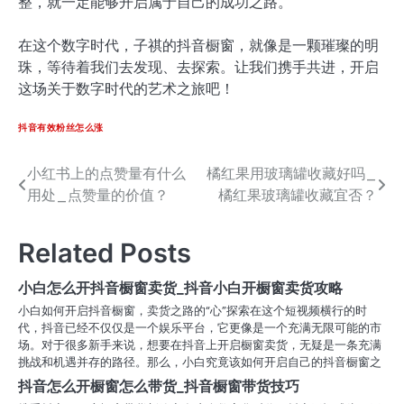
整，就一定能够开启属于自己的成功之路。
在这个数字时代，子祺的抖音橱窗，就像是一颗璀璨的明
珠，等待着我们去发现、去探索。让我们携手共进，开启
这场关于数字时代的艺术之旅吧！
抖音有效粉丝怎么涨
小红书上的点赞量有什么
橘红果用玻璃罐收藏好吗_
文
用处_点赞量的价值？
橘红果玻璃罐收藏宜否？
章
导
Related Posts
航
小白怎么开抖音橱窗卖货_抖音小白开橱窗卖货攻略
小白如何开启抖音橱窗，卖货之路的“心”探索在这个短视频横行的时
代，抖音已经不仅仅是一个娱乐平台，它更像是一个充满无限可能的市
场。对于很多新手来说，想要在抖音上开启橱窗卖货，无疑是一条充满
挑战和机遇并存的路径。那么，小白究竟该如何开启自己的抖音橱窗之
抖音怎么开橱窗怎么带货_抖音橱窗带货技巧