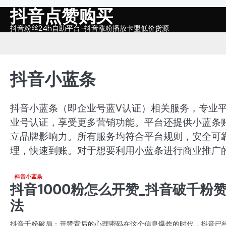
抖音点赞购买
Skip
to
抖音粉丝24h自助平台-抖音涨粉播放卡盟低价货源
content
抖音小蓝条
抖音小蓝条（即企业号蓝V认证）相关服务，专业
业号认证，享受更多营销功能。平台还提供小蓝条
立品牌影响力。所有服务均符合平台规则，安全可
理，快速到账。对于想要利用小蓝条进行商业推广
抖音小蓝条
抖音1000粉怎么开赞_抖音破千粉
法
抖音千粉破局：开赞背后的心理密码在这个信息爆炸的时代，抖音已