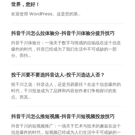
世界，您好！
欢迎使用 WordPress。这是您的第…
抖音千川怎么拉体验分-抖音千川体验分提升技巧
抖音千川体验分：一场关于数字与情感的拉锯战在这个信息
爆炸的时代，抖音已经成为了我们生活中不可或缺的一部
分。而抖...
投千川要不要选抖音达人-投千川选达人否？
投千川之选：抖音达人，还是另辟蹊径？在这个信息爆炸的
时代，千川投放成为了品牌和内容创作者们争相探讨的焦
点。而其...
抖音千川怎么推短视频-抖音千川短视频投放技巧
抖音千川的短视频推广：一场关于艺术与技术的邂逅在这个
信息爆炸的时代，短视频已经成为人们生活中不可或缺的一