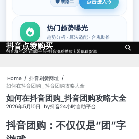
抖音点赞购买
Skip
抖音粉丝24h自助平台-抖音涨粉播放卡盟低价货源
to
content
Home
抖音刷赞网址
如何在抖音团购_抖音团购攻略大全
如何在抖音团购_抖音团购攻略大全
2026年5月10日
by
抖音24小时自助平台
抖音团购：不仅仅是“团”字