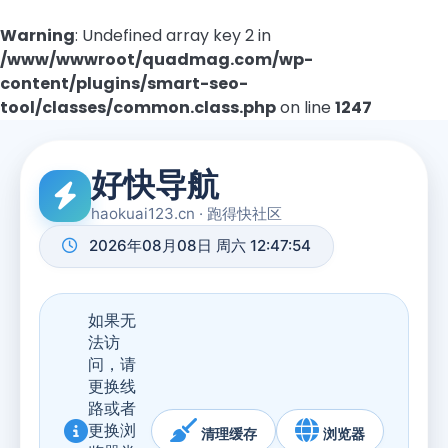
Warning
: Undefined array key 2 in
/www/wwwroot/quadmag.com/wp-
content/plugins/smart-seo-
tool/classes/common.class.php
on line
1247