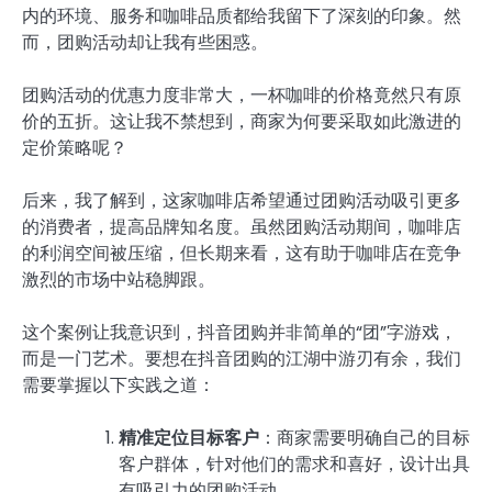
内的环境、服务和咖啡品质都给我留下了深刻的印象。然
而，团购活动却让我有些困惑。
团购活动的优惠力度非常大，一杯咖啡的价格竟然只有原
价的五折。这让我不禁想到，商家为何要采取如此激进的
定价策略呢？
后来，我了解到，这家咖啡店希望通过团购活动吸引更多
的消费者，提高品牌知名度。虽然团购活动期间，咖啡店
的利润空间被压缩，但长期来看，这有助于咖啡店在竞争
激烈的市场中站稳脚跟。
这个案例让我意识到，抖音团购并非简单的“团”字游戏，
而是一门艺术。要想在抖音团购的江湖中游刃有余，我们
需要掌握以下实践之道：
精准定位目标客户
：商家需要明确自己的目标
客户群体，针对他们的需求和喜好，设计出具
有吸引力的团购活动。