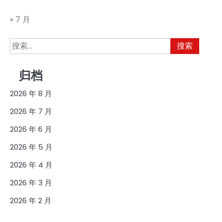
« 7 月
搜
索：
归档
2026 年 8 月
2026 年 7 月
2026 年 6 月
2026 年 5 月
2026 年 4 月
2026 年 3 月
2026 年 2 月