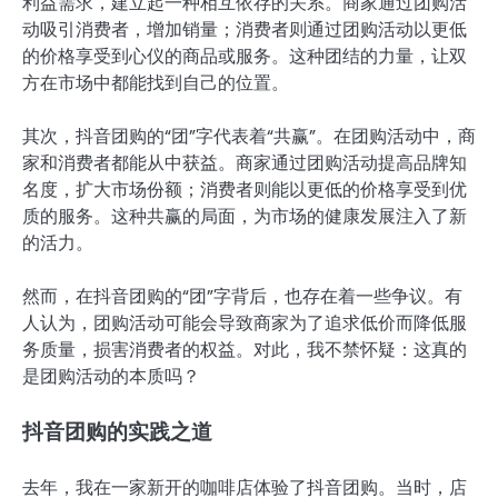
利益需求，建立起一种相互依存的关系。商家通过团购活
动吸引消费者，增加销量；消费者则通过团购活动以更低
的价格享受到心仪的商品或服务。这种团结的力量，让双
方在市场中都能找到自己的位置。
其次，抖音团购的“团”字代表着“共赢”。在团购活动中，商
家和消费者都能从中获益。商家通过团购活动提高品牌知
名度，扩大市场份额；消费者则能以更低的价格享受到优
质的服务。这种共赢的局面，为市场的健康发展注入了新
的活力。
然而，在抖音团购的“团”字背后，也存在着一些争议。有
人认为，团购活动可能会导致商家为了追求低价而降低服
务质量，损害消费者的权益。对此，我不禁怀疑：这真的
是团购活动的本质吗？
抖音团购的实践之道
去年，我在一家新开的咖啡店体验了抖音团购。当时，店