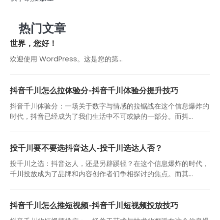
热门文章
世界，您好！
欢迎使用 WordPress。这是您的第…
抖音千川怎么拉体验分-抖音千川体验分提升技巧
抖音千川体验分：一场关于数字与情感的拉锯战在这个信息爆炸的
时代，抖音已经成为了我们生活中不可或缺的一部分。而抖...
投千川要不要选抖音达人-投千川选达人否？
投千川之选：抖音达人，还是另辟蹊径？在这个信息爆炸的时代，
千川投放成为了品牌和内容创作者们争相探讨的焦点。而其...
抖音千川怎么推短视频-抖音千川短视频投放技巧