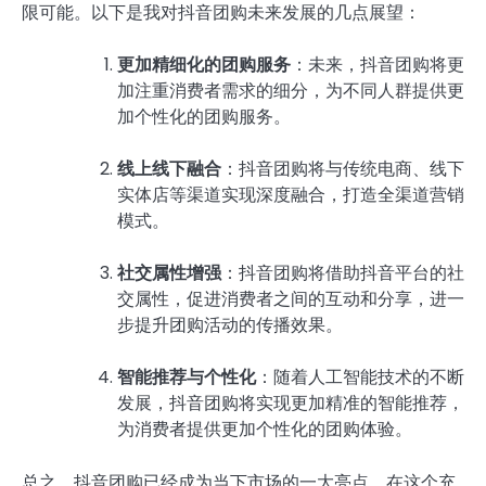
限可能。以下是我对抖音团购未来发展的几点展望：
更加精细化的团购服务
：未来，抖音团购将更
加注重消费者需求的细分，为不同人群提供更
加个性化的团购服务。
线上线下融合
：抖音团购将与传统电商、线下
实体店等渠道实现深度融合，打造全渠道营销
模式。
社交属性增强
：抖音团购将借助抖音平台的社
交属性，促进消费者之间的互动和分享，进一
步提升团购活动的传播效果。
智能推荐与个性化
：随着人工智能技术的不断
发展，抖音团购将实现更加精准的智能推荐，
为消费者提供更加个性化的团购体验。
总之，抖音团购已经成为当下市场的一大亮点。在这个充