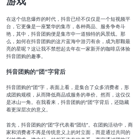
游戏
在这个信息爆炸的时代，抖音已经不仅仅是一个短视频平
台，它更像是一座繁华的集市，各种商品、服务争奇斗
艳，其中，抖音团购便是集市中一道独特的风景线。那
么，如何在抖音团购的这片蓝海中游刃有余，成为那颗最
亮的星呢？这让我不禁想起去年在一家新开的咖啡店体验
抖音团购的趣事。
抖音团购的“团”字背后
抖音团购的“团”字，表面上看，是集合了众多消费者，形
成团购规模，从而降低商品或服务的单价。然而，这仅仅
是冰山一角。在我看来，抖音团购的“团”字背后，还隐藏
着更深层次的意义。
首先，抖音团购的“团”字代表着“团结”。在团购活动中，商
家和消费者不再是传统意义上的对立面，而是通过共同的