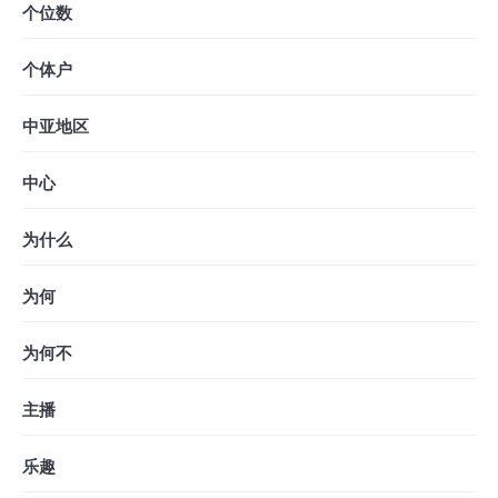
个位数
个体户
中亚地区
中心
为什么
为何
为何不
主播
乐趣