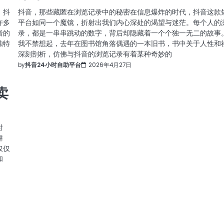
，抖
抖音，那些藏匿在浏览记录中的秘密在信息爆炸的时代，抖音这款
许多
平台如同一个魔镜，折射出我们内心深处的渴望与迷茫。每个人的
者的
录，都是一串串跳动的数字，背后却隐藏着一个个独一无二的故事
独特
我不禁想起，去年在图书馆角落偶遇的一本旧书，书中关于人性和
深刻剖析，仿佛与抖音的浏览记录有着某种奇妙的
by
抖音24小时自助平台
2026年4月27日
卖
时
舞
仅仅
和