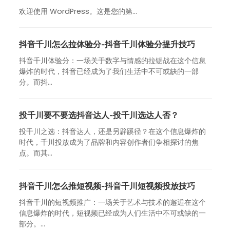
欢迎使用 WordPress。这是您的第…
抖音千川怎么拉体验分-抖音千川体验分提升技巧
抖音千川体验分：一场关于数字与情感的拉锯战在这个信息
爆炸的时代，抖音已经成为了我们生活中不可或缺的一部
分。而抖...
投千川要不要选抖音达人-投千川选达人否？
投千川之选：抖音达人，还是另辟蹊径？在这个信息爆炸的
时代，千川投放成为了品牌和内容创作者们争相探讨的焦
点。而其...
抖音千川怎么推短视频-抖音千川短视频投放技巧
抖音千川的短视频推广：一场关于艺术与技术的邂逅在这个
信息爆炸的时代，短视频已经成为人们生活中不可或缺的一
部分。...