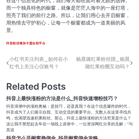
在这个信息化的时代，我们每天都在面对着无数的选择。
而一个独具特色的橱窗，就像是茫茫人海中的一座灯塔，
照亮了我们的前行之路。所以，让我们用心去开启橱窗，
用热情去守护初心，让每一个橱窗都成为一道美丽的风
景。
抖音粉丝增加卡盟自助平台
小红书关注列表_如何在小
杨晨璐红果粉丝团_杨晨
文
红书上关注心仪账号？
璐红果粉圈互动吗？
章
导
Related Posts
航
抖音上最快涨粉的方法是什么_抖音快速增粉技巧？
抖音浪潮中的涨粉奥秘：是技巧，还是真我？在这个信息爆炸的时代，
抖音成为了人们展示自我、互动交流的重要平台。无数人在这里寻找共
鸣，也渴望迅速积累粉丝。那么，抖音上最快涨粉的方法究竟是什么？
这让我不禁想起去年在一场线上讲座中，一位资深网红分享的见解：“与
其追
抖音怎么开橱窗挣佣金_抖音橱窗佣金攻略