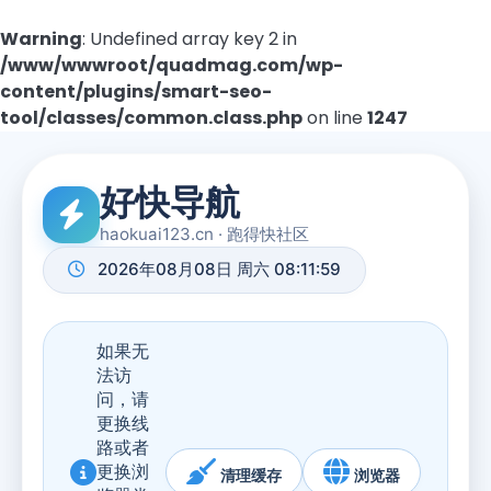
Warning
: Undefined array key 2 in
/www/wwwroot/quadmag.com/wp-
content/plugins/smart-seo-
tool/classes/common.class.php
on line
1247