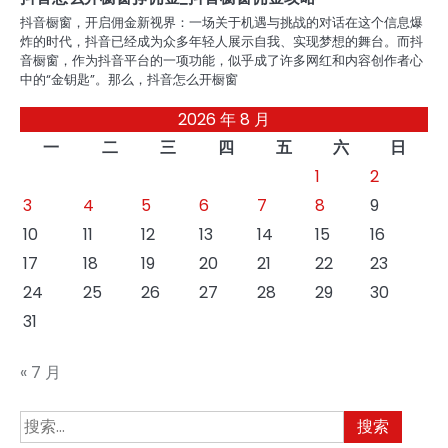
抖音橱窗，开启佣金新视界：一场关于机遇与挑战的对话在这个信息爆
炸的时代，抖音已经成为众多年轻人展示自我、实现梦想的舞台。而抖
音橱窗，作为抖音平台的一项功能，似乎成了许多网红和内容创作者心
中的“金钥匙”。那么，抖音怎么开橱窗
2026 年 8 月
一
二
三
四
五
六
日
1
2
3
4
5
6
7
8
9
10
11
12
13
14
15
16
17
18
19
20
21
22
23
24
25
26
27
28
29
30
31
« 7 月
搜
索：