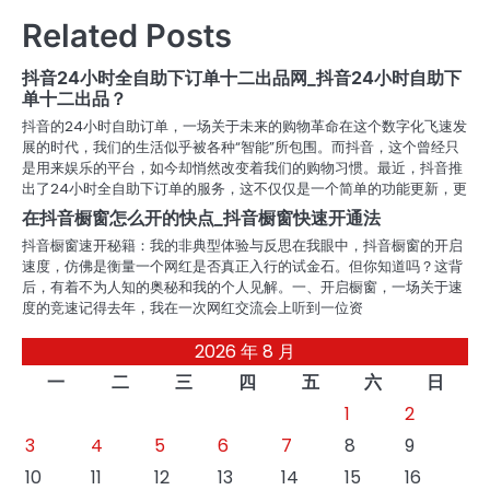
导
Related Posts
航
抖音24小时全自助下订单十二出品网_抖音24小时自助下
单十二出品？
抖音的24小时自助订单，一场关于未来的购物革命在这个数字化飞速发
展的时代，我们的生活似乎被各种“智能”所包围。而抖音，这个曾经只
是用来娱乐的平台，如今却悄然改变着我们的购物习惯。最近，抖音推
出了24小时全自助下订单的服务，这不仅仅是一个简单的功能更新，更
在抖音橱窗怎么开的快点_抖音橱窗快速开通法
抖音橱窗速开秘籍：我的非典型体验与反思在我眼中，抖音橱窗的开启
速度，仿佛是衡量一个网红是否真正入行的试金石。但你知道吗？这背
后，有着不为人知的奥秘和我的个人见解。一、开启橱窗，一场关于速
度的竞速记得去年，我在一次网红交流会上听到一位资
2026 年 8 月
一
二
三
四
五
六
日
1
2
3
4
5
6
7
8
9
10
11
12
13
14
15
16