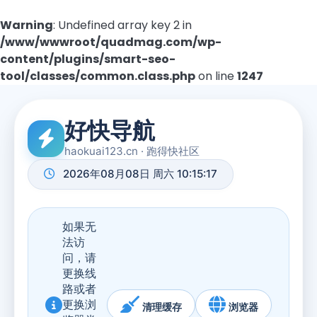
Warning
: Undefined array key 2 in
/www/wwwroot/quadmag.com/wp-
content/plugins/smart-seo-
tool/classes/common.class.php
on line
1247