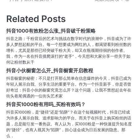
章
导
Related Posts
航
抖音1000有效粉怎么涨_抖音破千粉策略
抖音之路：千粉背后的艺术与挑战在数字时代的浪潮中，抖音成为了许
多人梦想起航的平台。每一个想要成为网红的人，都渴望看到粉丝数的
增长，尤其是那些已经突破千粉大关，却又在瓶颈期徘徊的创作者。
我，作为一名在抖音摸爬滚打的“老手”，今天想和大家分享一些关于如
何让粉丝数从千
抖音小伙橱窗怎么开_抖音橱窗开启教程
抖音橱窗的秘密：不只是打开那么简单在信息爆炸的今天，抖音已成为
年轻人展示自我、分享生活的重要平台。作为一个抖音新手，你是否曾
好奇过：抖音小伙的橱窗究竟怎么开？这个问题，让我不禁想起去年在
街头巷尾偶遇的一位街头艺术家
抖音买1000粉有用吗_买粉有效吗？
抖音买1000粉，是“捷径”还是“陷阱”？在这个短视频时代，抖音已经成
为许多人展示自我、追求影响力的平台。而关于在抖音上购买粉丝的话
题，总是能引发一番热议。有人认为，买1000粉是一种快速提升知名度
的“捷径”，也有人视其为“陷阱”，担心这会成为日后发展的隐患。那
么，