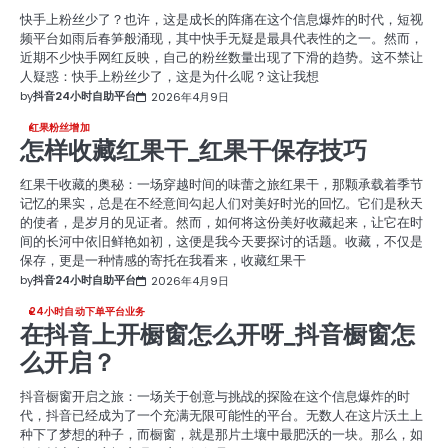
快手上粉丝少了？也许，这是成长的阵痛在这个信息爆炸的时代，短视
频平台如雨后春笋般涌现，其中快手无疑是最具代表性的之一。然而，
近期不少快手网红反映，自己的粉丝数量出现了下滑的趋势。这不禁让
人疑惑：快手上粉丝少了，这是为什么呢？这让我想
by
抖音24小时自助平台
2026年4月9日
红果粉丝增加
怎样收藏红果干_红果干保存技巧
红果干收藏的奥秘：一场穿越时间的味蕾之旅红果干，那颗承载着季节
记忆的果实，总是在不经意间勾起人们对美好时光的回忆。它们是秋天
的使者，是岁月的见证者。然而，如何将这份美好收藏起来，让它在时
间的长河中依旧鲜艳如初，这便是我今天要探讨的话题。收藏，不仅是
保存，更是一种情感的寄托在我看来，收藏红果干
by
抖音24小时自助平台
2026年4月9日
24小时自动下单平台业务
在抖音上开橱窗怎么开呀_抖音橱窗怎
么开启？
抖音橱窗开启之旅：一场关于创意与挑战的探险在这个信息爆炸的时
代，抖音已经成为了一个充满无限可能性的平台。无数人在这片沃土上
种下了梦想的种子，而橱窗，就是那片土壤中最肥沃的一块。那么，如