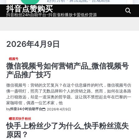
抖音点赞购买
Skip
to
抖音粉丝24h自助平台-抖音涨粉播放卡盟低价货源
content
2026年4月9日
视频号
微信视频号如何营销产品_微信视频号
产品推广技巧
微信视频号：营销的文艺复兴？在这个信息爆炸的时代，微信视频号仿
佛一盏明灯，照亮了无数品牌和个人的营销之路。然而，如何在这条路
上行稳致远，却是一道深奥的哲学题。这让我不禁想起去年在巴黎的一
家咖啡馆，偶遇一位艺术家，他
by
抖音24小时自助平台
2026年4月9日
哪里买快手粉丝
快手上粉丝少了为什么_快手粉丝流失
原因？