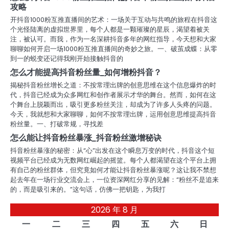
攻略
开抖音1000粉互推直播间的艺术：一场关于互动与共鸣的旅程在抖音这
个光怪陆离的虚拟世界里，每个人都是一颗璀璨的星辰，渴望着被关
注，被认可。而我，作为一名深耕抖音多年的网红指导，今天想和大家
聊聊如何开启一场1000粉互推直播间的奇妙之旅。一、破茧成蝶：从零
到一的蜕变还记得我刚开始接触抖音的
怎么才能提高抖音粉丝量_如何增粉抖音？
揭秘抖音粉丝增长之道：不按常理出牌的创意思维在这个信息爆炸的时
代，抖音已经成为众多网红和创作者展示才华的舞台。然而，如何在这
个舞台上脱颖而出，吸引更多粉丝关注，却成为了许多人头疼的问题。
今天，我就想和大家聊聊，如何不按常理出牌，运用创意思维提高抖音
粉丝量。一、打破常规，寻找差
怎么能让抖音粉丝暴涨_抖音粉丝激增秘诀
抖音粉丝暴涨的秘密：从“心”出发在这个瞬息万变的时代，抖音这个短
视频平台已经成为无数网红崛起的摇篮。每个人都渴望在这个平台上拥
有自己的粉丝群体，但究竟如何才能让抖音粉丝暴涨呢？这让我不禁想
起去年在一场行业交流会上，一位资深网红分享的见解：“粉丝不是追来
的，而是吸引来的。”这句话，仿佛一把钥匙，为我打
2026 年 8 月
一
二
三
四
五
六
日