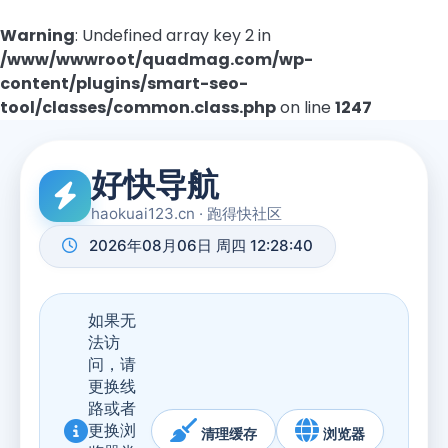
Warning
: Undefined array key 2 in
/www/wwwroot/quadmag.com/wp-
content/plugins/smart-seo-
tool/classes/common.class.php
on line
1247