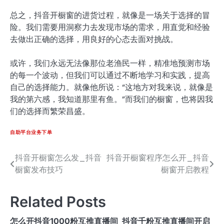
总之，抖音开橱窗的进货过程，就像是一场关于选择的冒
险。我们需要用洞察力去发现市场的需求，用直觉和经验
去做出正确的选择，用良好的心态去面对挑战。
或许，我们永远无法像那位老渔民一样，精准地预测市场
的每一个波动，但我们可以通过不断地学习和实践，提高
自己的选择能力。就像他所说：“这地方对我来说，就像是
我的第六感，我知道那里有鱼。”而我们的橱窗，也将因我
们的选择而繁荣昌盛。
自助平台业务下单
抖音开橱窗怎么发_抖音
抖音开橱窗程序怎么开_抖音
文
橱窗发布技巧
橱窗开启教程
章
导
Related Posts
航
怎么开抖音1000粉互推直播间_抖音千粉互推直播间开启