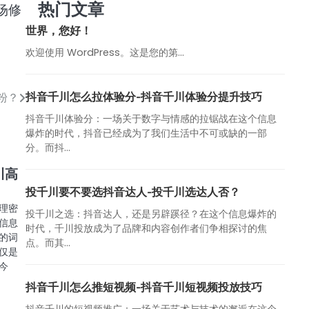
热门文章
场修
世界，您好！
欢迎使用 WordPress。这是您的第…
抖音千川怎么拉体验分-抖音千川体验分提升技巧
粉？
抖音千川体验分：一场关于数字与情感的拉锯战在这个信息
爆炸的时代，抖音已经成为了我们生活中不可或缺的一部
分。而抖...
川高
投千川要不要选抖音达人-投千川选达人否？
理密
投千川之选：抖音达人，还是另辟蹊径？在这个信息爆炸的
信息
时代，千川投放成为了品牌和内容创作者们争相探讨的焦
的词
点。而其...
仅是
今
抖音千川怎么推短视频-抖音千川短视频投放技巧
抖音千川的短视频推广：一场关于艺术与技术的邂逅在这个