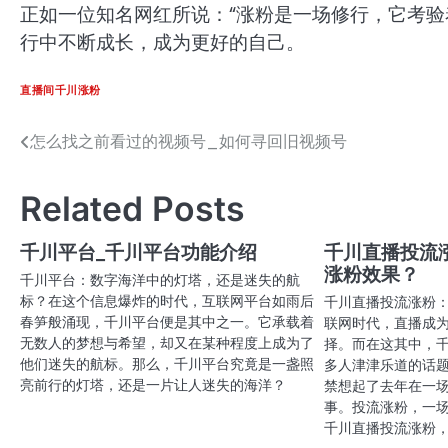
正如一位知名网红所说：“涨粉是一场修行，它考验
行中不断成长，成为更好的自己。
直播间千川涨粉
怎么找之前看过的视频号_如何寻回旧视频号
文
章
Related Posts
导
航
千川平台_千川平台功能介绍
千川直播投流
涨粉效果？
千川平台：数字海洋中的灯塔，还是迷失的航
标？在这个信息爆炸的时代，互联网平台如雨后
千川直播投流涨粉
春笋般涌现，千川平台便是其中之一。它承载着
联网时代，直播成
无数人的梦想与希望，却又在某种程度上成为了
择。而在这其中，
他们迷失的航标。那么，千川平台究竟是一盏照
多人津津乐道的话
亮前行的灯塔，还是一片让人迷失的海洋？
禁想起了去年在一
事。投流涨粉，一
千川直播投流涨粉