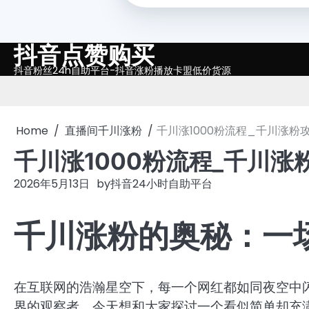
抖音点赞购买
Skip
to
抖音粉丝24h自助平台-抖音涨粉播放卡盟低价货源
content
Home
直播间千川涨粉
千川涨1000粉流程_千川涨粉
千川涨1000粉流程_千川涨
2026年5月13日
by
抖音24小时自助平台
千川涨粉的奥秘：一
在互联网的浩瀚星空下，每一个网红都如同夜空中
界的观察者，今天想和大家探讨一个看似简单却充