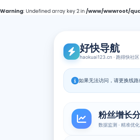
Warning
: Undefined array key 2 in
/www/wwwroot/quad