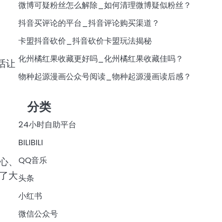
微博可疑粉丝怎么解除_如何清理微博疑似粉丝？
抖音买评论的平台_抖音评论购买渠道？
卡盟抖音砍价_抖音砍价卡盟玩法揭秘
化州橘红果收藏更好吗_化州橘红果收藏佳吗？
话让
物种起源漫画公众号阅读_物种起源漫画读后感？
分类
24小时自助平台
BILIBILI
QQ音乐
心、
了大
头条
小红书
微信公众号