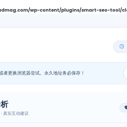
mag.com/wp-content/plugins/smart-seo-tool/cl