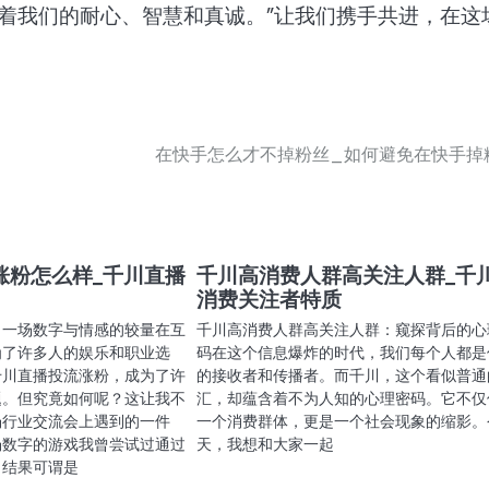
着我们的耐心、智慧和真诚。”让我们携手共进，在这
在快手怎么才不掉粉丝_如何避免在快手掉
涨粉怎么样_千川直播
千川高消费人群高关注人群_千
消费关注者特质
：一场数字与情感的较量在互
千川高消费人群高关注人群：窥探背后的心
为了许多人的娱乐和职业选
码在这个信息爆炸的时代，我们每个人都是
千川直播投流涨粉，成为了许
的接收者和传播者。而千川，这个看似普通
题。但究竟如何呢？这让我不
汇，却蕴含着不为人知的心理密码。它不仅
场行业交流会上遇到的一件
一个消费群体，更是一个社会现象的缩影。
场数字的游戏我曾尝试过通过
天，我想和大家一起
，结果可谓是