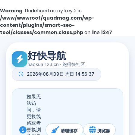
Warning
: Undefined array key 2 in
/www/wwwroot/quadmag.com/wp-
content/plugins/smart-seo-
tool/classes/common.class.php
on line
1247