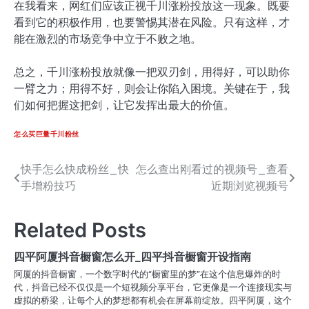
在我看来，网红们应该正视千川涨粉投放这一现象。既要
看到它的积极作用，也要警惕其潜在风险。只有这样，才
能在激烈的市场竞争中立于不败之地。
总之，千川涨粉投放就像一把双刃剑，用得好，可以助你
一臂之力；用得不好，则会让你陷入困境。关键在于，我
们如何把握这把剑，让它发挥出最大的价值。
怎么买巨量千川粉丝
快手怎么快成粉丝_快
怎么查出刚看过的视频号_查看
文
手增粉技巧
近期浏览视频号
章
导
Related Posts
航
四平阿厦抖音橱窗怎么开_四平抖音橱窗开设指南
阿厦的抖音橱窗，一个数字时代的“橱窗里的梦”在这个信息爆炸的时
代，抖音已经不仅仅是一个短视频分享平台，它更像是一个连接现实与
虚拟的桥梁，让每个人的梦想都有机会在屏幕前绽放。四平阿厦，这个