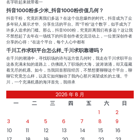
名字听起来就带着一
抖音1000粉多少米_抖音1000粉价值几何？
抖音千粉，究竟距离我们多远？在这个信息爆炸的时代，抖音成为了众
多年轻人展示才华、分享生活的平台。而“千粉”这个数字，似乎成为了
许多人追求的门槛。那么，抖音1000粉，究竟距离我们有多远？这让我
不禁想起了去年在一场线下的抖音创作者交流活动上，一位资深创作者
分享的心得：“在这个平台，每个人心中都有
千川工作求职平台怎么样_千川求职靠谱吗？
在千川的潮涌中，寻找职场的诗与远方曾几何时，我走在千川求职平台
这条充满未知的道路上，仿佛踏入了职场的大海，波涛汹涌，却又蕴藏
着无尽的机遇。如今，当我回首那段经历，不禁想要聊聊这个平台，聊
聊它究竟怎么样，以及它如何触动了我内心那片渴望成长的土壤。千
川，一个充满机遇的海洋首先，我得承
2026 年 8 月
一
二
三
四
五
六
日
1
2
3
4
5
6
7
8
9
10
11
12
13
14
15
16
17
18
19
20
21
22
23