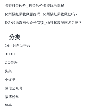
卡盟抖音砍价_抖音砍价卡盟玩法揭秘
化州橘红果收藏更好吗_化州橘红果收藏佳吗？
物种起源漫画公众号阅读_物种起源漫画读后感？
分类
24小时自助平台
BILIBILI
QQ音乐
头条
小红书
微信公众号
微博粉丝
快手