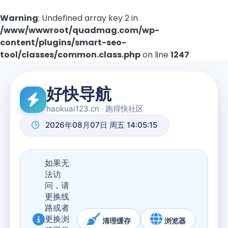
Warning
: Undefined array key 2 in
/www/wwwroot/quadmag.com/wp-
content/plugins/smart-seo-
tool/classes/common.class.php
on line
1247