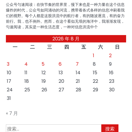
公众号匀速阅读：在快节奏的世界里，慢下来也是一种力量在这个信息
爆炸的时代，公众号如同涌动的河流，携带着各式各样的信息冲刷着我
们的视野。每个人都是这股洪流中的航行者，有的随波逐流，有的奋力
前行。我，也不例外。然而，在这个看似无垠的海洋中，我渐渐发现，
匀速阅读，其实是一种生活态度，一种对信息洪流中个
2026 年 8 月
一
二
三
四
五
六
日
1
2
3
4
5
6
7
8
9
10
11
12
13
14
15
16
17
18
19
20
21
22
23
24
25
26
27
28
29
30
31
« 7 月
搜