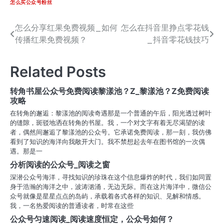
怎么买公众号粉丝
怎么分享红果免费视频_如何
怎么在抖音里挣点零花钱
文
传播红果免费视频？
_抖音零花钱技巧
章
导
Related Posts
航
转角书屋公众号免费阅读黎漾池？Z_黎漾池？Z免费阅读
攻略
在转角的邂逅：黎漾池的阅读奇遇那是一个普通的午后，阳光透过树叶
的缝隙，斑驳地洒在转角的书屋。我，一个对文字有着无尽渴望的读
者，偶然间邂逅了黎漾池的公众号。它承诺免费阅读，那一刻，我仿佛
看到了知识的海洋向我敞开大门。我不禁想起去年在图书馆的一次偶
遇。那是一
分析阅读的公众号_阅读之窗
深潜公众号海洋，寻找知识的珍珠在这个信息爆炸的时代，我们如同置
身于浩瀚的海洋之中，波涛汹涌，无边无际。而在这片海洋中，微信公
众号就像是星星点点的岛屿，承载着各式各样的知识、见解和情感。
我，一名热爱阅读的普通读者，时常在这些
公众号匀速阅读_阅读速度恒定，公众号如何？