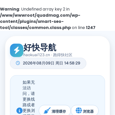
Warning
: Undefined array key 2 in
/www/wwwroot/quadmag.com/wp-
content/plugins/smart-seo-
tool/classes/common.class.php
on line
1247