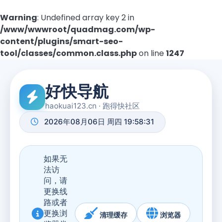
Warning
: Undefined array key 2 in
/www/wwwroot/quadmag.com/wp-
content/plugins/smart-seo-
tool/classes/common.class.php
on line
1247