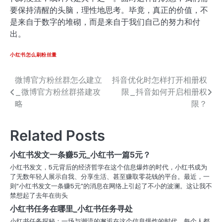
要保持清醒的头脑，理性地思考。毕竟，真正的价值，不
是来自于数字的堆砌，而是来自于我们自己的努力和付
出。
小红书怎么刷粉丝量
微博官方粉丝群怎么建立
抖音优化时怎样打开相册权
文
_微博官方粉丝群搭建攻
限_抖音如何开启相册权
章
略
限？
导
Related Posts
航
小红书发文一条赚5元_小红书一篇5元？
小红书发文，5元背后的经济哲学在这个信息爆炸的时代，小红书成为
了无数年轻人展示自我、分享生活、甚至赚取零花钱的平台。最近，一
则“小红书发文一条赚5元”的消息在网络上引起了不小的波澜。这让我不
禁想起了去年在街头
小红书任务在哪里_小红书任务寻处
小红书任务探秘：一场与潮流的邂逅在这个信息爆炸的时代，每个人都