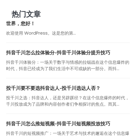
热门文章
世界，您好！
欢迎使用 WordPress。这是您的第…
抖音千川怎么拉体验分-抖音千川体验分提升技巧
抖音千川体验分：一场关于数字与情感的拉锯战在这个信息爆炸的
时代，抖音已经成为了我们生活中不可或缺的一部分。而抖...
投千川要不要选抖音达人-投千川选达人否？
投千川之选：抖音达人，还是另辟蹊径？在这个信息爆炸的时代，
千川投放成为了品牌和内容创作者们争相探讨的焦点。而其...
抖音千川怎么推短视频-抖音千川短视频投放技巧
抖音千川的短视频推广：一场关于艺术与技术的邂逅在这个信息爆