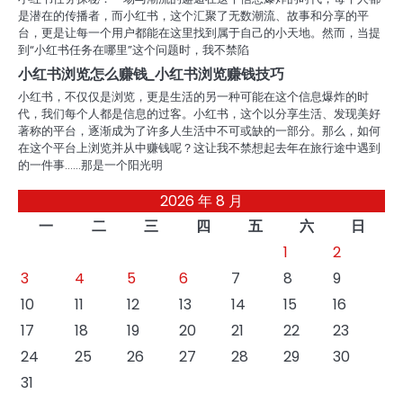
是潜在的传播者，而小红书，这个汇聚了无数潮流、故事和分享的平
台，更是让每一个用户都能在这里找到属于自己的小天地。然而，当提
到“小红书任务在哪里”这个问题时，我不禁陷
小红书浏览怎么赚钱_小红书浏览赚钱技巧
小红书，不仅仅是浏览，更是生活的另一种可能在这个信息爆炸的时
代，我们每个人都是信息的过客。小红书，这个以分享生活、发现美好
著称的平台，逐渐成为了许多人生活中不可或缺的一部分。那么，如何
在这个平台上浏览并从中赚钱呢？这让我不禁想起去年在旅行途中遇到
的一件事……那是一个阳光明
2026 年 8 月
一
二
三
四
五
六
日
1
2
3
4
5
6
7
8
9
10
11
12
13
14
15
16
17
18
19
20
21
22
23
24
25
26
27
28
29
30
31